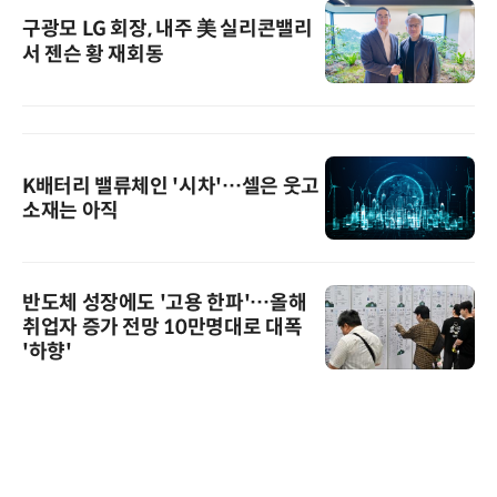
구광모 LG 회장, 내주 美 실리콘밸리
서 젠슨 황 재회동
K배터리 밸류체인 '시차'…셀은 웃고
소재는 아직
반도체 성장에도 '고용 한파'…올해
취업자 증가 전망 10만명대로 대폭
'하향'