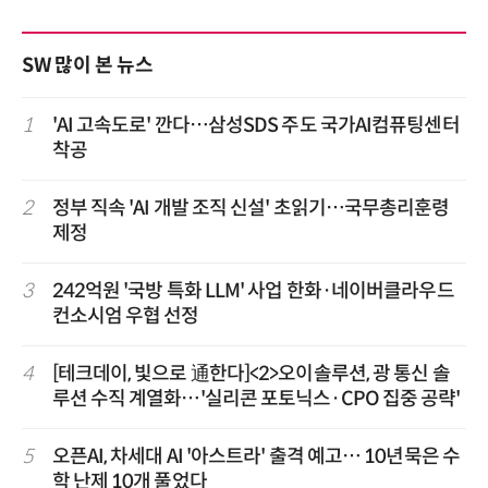
SW 많이 본 뉴스
1
'AI 고속도로' 깐다…삼성SDS 주도 국가AI컴퓨팅센터
착공
2
정부 직속 'AI 개발 조직 신설' 초읽기…국무총리훈령
제정
3
242억원 '국방 특화 LLM' 사업 한화·네이버클라우드
컨소시엄 우협 선정
4
[테크데이, 빛으로 通한다]<2>오이솔루션, 광 통신 솔
루션 수직 계열화…'실리콘 포토닉스·CPO 집중 공략'
5
오픈AI, 차세대 AI '아스트라' 출격 예고… 10년묵은 수
학 난제 10개 풀었다