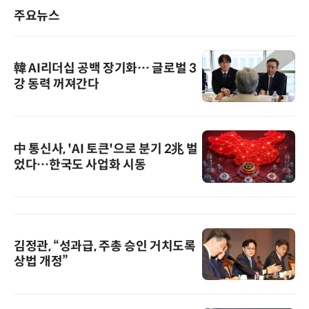
주요뉴스
韓 AI리더십 공백 장기화… 글로벌 3
강 동력 꺼져간다
中 통신사, 'AI 토큰'으로 분기 2兆 벌
었다…한국도 사업화 시동
김정관, “성과급, 주총 승인 거치도록
상법 개정”