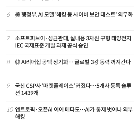
6
美 행정부, AI 모델 '해킹 등 사이버 보안 테스트' 의무화
7
소프트피브이·성균관대, 실내용 3차원 구형 태양전지
IEC 국제표준 개발 과제 공식 승인
8
韓 AI리더십 공백 장기화… 글로벌 3강 동력 꺼져간다
9
국산 CSP사 '마켓플레이스' 커졌다…5개사 등록 솔루
션 1439개
10
앤트로픽·오픈AI 이어 메타도…AI가 통제 벗어나 외부
해킹