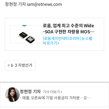
정현정 기자 iam@etnews.com
로옴, 업계 최고 수준의 Wide
-SOA 구현한 차량용 MOSF
ET 개발
[로옴세미컨덕터코리아] 뉴스룸
바로가기>
6·3 지방선거
정현정 기자
기사 더보기
애플, 오픈AI에 기밀 사용금지 가처분…오픈AI “근거 없는 감정 싸움”