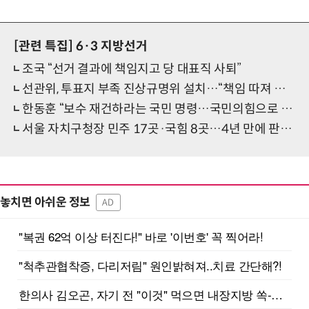
[관련 특집]
6·3 지방선거
조국 “선거 결과에 책임지고 당 대표직 사퇴”
선관위, 투표지 부족 진상규명위 설치…“책임 따져 결과 밝히겠다”
한동훈 “보수 재건하라는 국민 명령…국민의힘으로 돌아갈 것”
서울 자치구청장 민주 17곳·국힘 8곳…4년 만에 판세 정반대로
놓치면 아쉬운 정보
AD