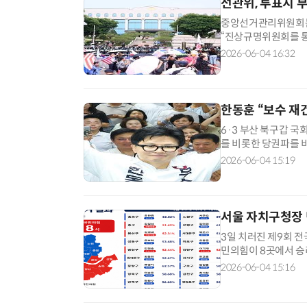
선관위, 투표지 
중앙선거관리위원회는 
“진상규명위원회를 통
밝히겠다”고 발표했다
2026-06-04 16:32
방지 대책 마련을 위
밝혔다. 선관위는 “
한동훈 “보수 재
6·3 부산 북구갑 
를 비롯한 당권파를 
북구 선거사무소에서 
2026-06-04 15:19
행은 보수 정당이 지
로 된 방향을 찾아야 
서울 자치구청장 
3일 치러진 제9회 
민의힘이 8곳에서 승
졌다. 4일 중앙선거관
2026-06-04 15:16
가운데 종로·성동·마
정 지은 곳은 중구·