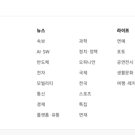
뉴스
라이프
속보
과학
연예
AI·SW
정치·정책
포토
반도체
오피니언
공연전시
전자
국제
생활문화
모빌리티
전국
여행·레
통신
스포츠
경제
특집
플랫폼·유통
연재