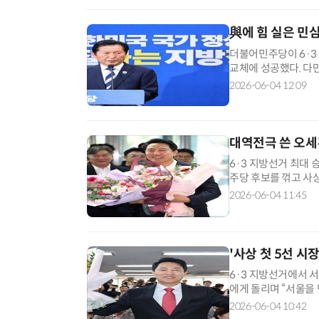
與에 힘 실은 민심
더불어민주당이 6·3
교체에 성공했다. 다
막판 역전을 허용하면
2026-06-04 12:09
면 민주당은 경기·인천을
등 12곳에서 승리했다
대역전극 쓴 오세
6·3 지방선거 최대
주당 후보를 꺾고 사
역전승을 거둔 오 후
2026-06-04 11:45
치적 입지를 한층 강
율 99.54% 상황에서 
'사상 첫 5선 시
6·3 지방선거에서 
에게 돌리며 “서울을
종로구 대왕빌딩에 마
2026-06-04 10:42
가 아니다”라며 “지