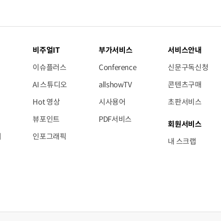
비주얼IT
부가서비스
서비스안내
이슈플러스
Conference
신문구독신청
AI 스튜디오
allshowTV
콘텐츠구매
Hot 영상
시사용어
초판서비스
뷰포인트
PDF서비스
회원서비스
저
인포그래픽
내 스크랩