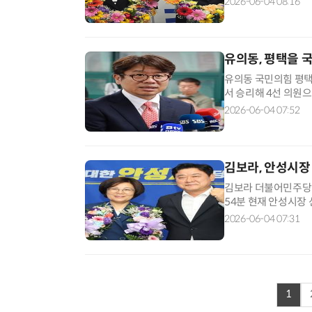
2026-06-04 08:16
선 9기 시정 방향으로
과정에 시민 의견을 
유의동, 평택을 
유의동 국민의힘 평택
서 승리해 4선 의원으
이번 당선으로 2년 
2026-06-04 07:52
김용남 더불어민주당 
가 출마한 5자 구도로
김보라, 안성시장
김보라 더불어민주당 
54분 현재 안성시장 선
표했다. 김장연 국민의힘
2026-06-04 07:31
표다. 김 당선인은 2
이번 당선으로 전국 
1