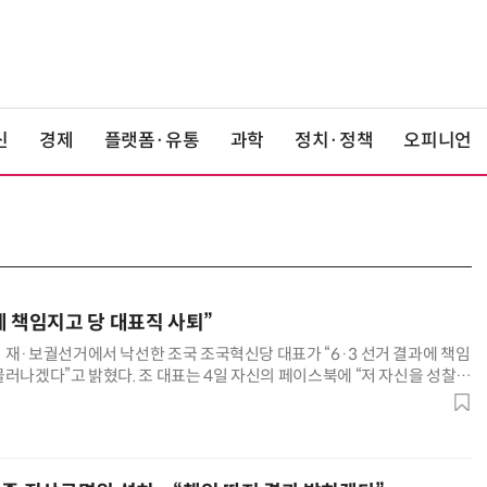
신
경제
플랫폼·유통
과학
정치·정책
오피니언
에 책임지고 당 대표직 사퇴”
 재·보궐선거에서 낙선한 조국 조국혁신당 대표가 “6·3 선거 결과에 책임
물러나겠다”고 밝혔다. 조 대표는 4일 자신의 페이스북에 “저 자신을 성찰하
준비하겠다”며 이같이 발표했다. 조 대표는 “6·3 선거 결과로 범민주 진
이 예상되지만, 조국혁신당이 12석을 가진 진보개혁 원내 3당이란 사실은
는 잠시 멈추지만, 당원 동지들은 당당히 직진해 달