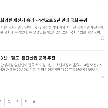
는 시민 참여와 소통을 앞세웠다. 김 당선인은 정책 결정과 예산, 시정 운영
실질적으로 반영하는 '시민주권 시대'를 열겠다고 밝혔
국회의원 재선거 승리…4선으로 2년 만에 국회 복귀
“계속 쫓아왔다”…도망치던 우크라 민간인 공격한 러 자폭 드론
진정한 우정?…친구 구하려다 둘 다 의자 틈에 목이 낀
시을 국회의원 당선인이 6·3 지방선거와 함께 치러진 국회의원 재선거에
로 국회에 복귀했다. 유 당선인은 제19·20·21대 국회의원을 지냈으며,
만에 여의도에 다시 입성하게 됐다. 평택시을 재선거는 유 당선인을 비롯해
후보, 조국 조국혁신당 후보, 김재연 진보당 후보, 황교안 자유와혁신 후보
 치러졌다. 유 당선인은 향후 의정 방향으로 정부·여당
 3선…철도·첨단산업 공약 추진
안성시장 당선인이 전국 첫 여성 3선 기초단체장에 올랐다. 4일 오전 6시
거 개표율 99.37% 기준, 김 당선인은 5만2192표를 얻어 54.85%를 득
 후보는 3만9903표, 41.93%를 기록했다. 두 후보 간 격차는 1만2289
020년 안성시장 재선거와 민선 8기에 이어 민선 9기 안성시정을 맡게 됐다.
첫 여성 3선 기초단체장이라
2
3
4
5
6