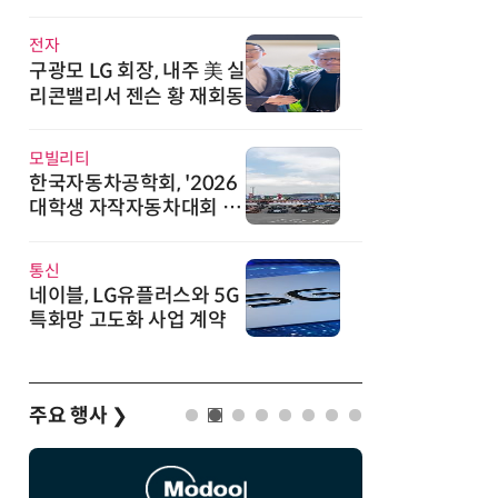
직
전자
구광모 LG 회장, 내주 美 실
리콘밸리서 젠슨 황 재회동
모빌리티
한국자동차공학회, '2026
대학생 자작자동차대회 포
뮬러 부문' 개최
통신
네이블, LG유플러스와 5G
특화망 고도화 사업 계약
주요 행사
❯