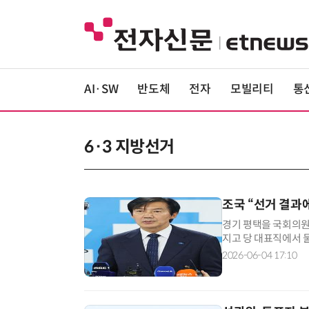
AI·SW
반도체
전자
모빌리티
통
6·3 지방선거
조국 “선거 결과
경기 평택을 국회의원
지고 당 대표직에서 
고 담금질하며 다음을 
2026-06-04 17:10
영 내부 논쟁과 균열
변하지 않는다”며 “저