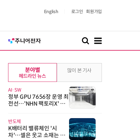
English
로그인
회원가입
분야별
많이 본 기사
헤드라인 뉴스
AI·SW
정부 GPU 7656장 운영 최
전선…'NHN 팩토리X' 가
보니
반도체
K배터리 밸류체인 '시
차'…셀은 웃고 소재는 아