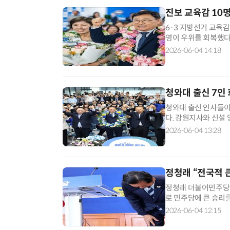
진보 교육감 10
6·3 지방선거 교육감
영이 우위를 회복했다
산·강원·충남·전남·
2026-06-04 14:18
경남은 보수 성향 후보
구도는 이번 선거를 
청와대 출신 7인
청와대 출신 인사들이
다. 강원지사와 신설
입성했다. 반면 부산
2026-06-04 13:28
사 선거에서 현직 김진
원은 대표적인 접전지
정청래 “전국적 
정청래 더불어민주당 
로 민주당에 큰 승리
아프다”고 밝혔다. 
2026-06-04 12:15
리고 존중한다”며 “
겠다”고 말했다. 이어