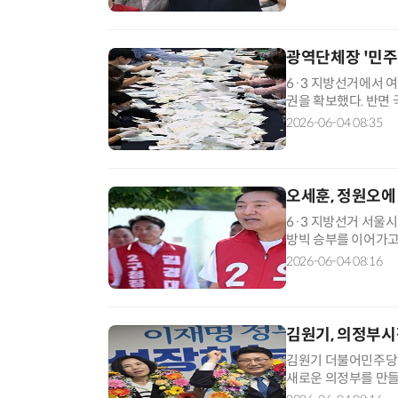
는 맞벌이 부부들, 
광역단체장 '민주 
6·3 지방선거에서 
권을 확보했다. 반면
서 향후 정치권의 견
2026-06-04 08:35
분 기준 민주당은 전
국민의힘은 서울과 대구
오세훈, 정원오에
6·3 지방선거 서울
방빅 승부를 이어가고
95.83% 현재 오 후
2026-06-04 08:16
개표 이내 줄곧 오 후
개표율을 보면 동작(73.
김원기, 의정부시
김원기 더불어민주당 
새로운 의정부를 만들
택해준 시민들께 감사드