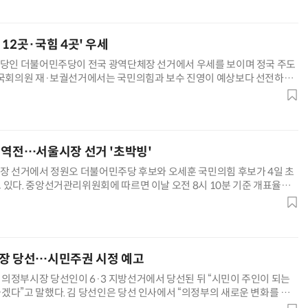
재건축을 기다리며 희망을 품어온 주민들 등 평범하고 성실한
12곳·국힘 4곳' 우세
여당인 더불어민주당이 전국 광역단체장 선거에서 우세를 보이며 정국 주도
 국회의원 재·보궐선거에서는 국민의힘과 보수 진영이 예상보다 선전하면
제 구도도 유지될 전망이다. 중앙선거관리위원회에 따르면 4일 오전 8시 30
국 16개 광역단체장 선거 가운데 12곳에서 승리했거나 우세를 보이고 있다.
, 경북, 경남 등 4곳을 확보할 것으로 전망된다. 이번
 역전…서울시장 선거 '초박빙'
시장 선거에서 정원오 더불어민주당 후보와 오세훈 국민의힘 후보가 4일 초
 있다. 중앙선거관리위원회에 따르면 이날 오전 8시 10분 기준 개표율
보가 48.77%로 정 후보(48.51%)를 근소한 차이로 앞서고 있다. 정 후보는
보에 우위를 이어가다 개표 막바지 오 후보에 역전을 허용했다. 현재 구별
78%), 송파(68.97%) 등이 8
장 당선…시민주권 시정 예고
의정부시장 당선인이 6·3 지방선거에서 당선된 뒤 “시민이 주인이 되는
겠다”고 말했다. 김 당선인은 당선 인사에서 “의정부의 새로운 변화를 선
린다”며 “이번 선거에 담긴 시민의 뜻과 책임을 잊지 않겠다”고 했다. 민