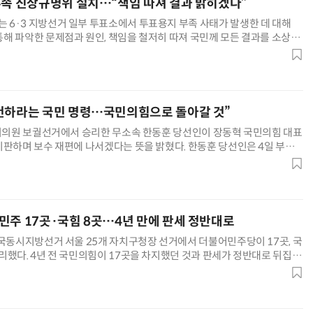
부족 진상규명위 설치…“책임 따져 결과 밝히겠다”
6·3 지방선거 일부 투표소에서 투표용지 부족 사태가 발생한 데 대해
해 파악한 문제점과 원인, 책임을 철저히 따져 국민께 모든 결과를 소상히
. 중앙선관위는 4일 보도자료를 내고 “투표지 부족 사태 원인 파악과 재발
해 외부 전문가 위주로 구성한 진상규명위원회를 설치·운영한다”며 이같이
관련 투표소의 투표록 등을 분석하고, 투표관리관 및 사무원
건하라는 국민 명령…국민의힘으로 돌아갈 것”
국회의원 보궐선거에서 승리한 무소속 한동훈 당선인이 장동혁 국민의힘 대표
비판하며 보수 재편에 나서겠다는 뜻을 밝혔다. 한동훈 당선인은 4일 부산
기자회견을 열고 “지금 국민의힘을 대표하는 것처럼 비치는 당권파의 언
녀야 할 품격과 실력에 걸맞지 않다”며 “이제는 그런 부분을 반성하고 제대
한다”고 말했다. 그는 “그동안 보수 정치가 정치세력의 이해관
민주 17곳·국힘 8곳…4년 만에 판세 정반대로
전국동시지방선거 서울 25개 자치구청장 선거에서 더불어민주당이 17곳, 국
리했다. 4년 전 국민의힘이 17곳을 차지했던 것과 판세가 정반대로 뒤집어
리위원회 개표 상황(개표율 99.7%)에 따르면 민주당은 서울 25개 자치구
포·영등포·동작 등 17곳에서 당선을 확정지었다. 국민의힘이 당선을 확
용산·광진·양천·강남·송파·서초·강동 등 8곳이었다.