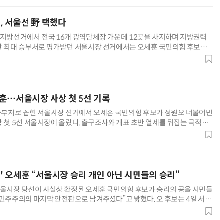
, 서울선 野 택했다
 지방선거에서 전국 16개 광역단체장 가운데 12곳을 차지하며 지방권력
만 최대 승부처로 평가받던 서울시장 선거에서는 오세훈 국민의힘 후보에
서 1패 이상의 타격을 입었다. 4일 중앙선거관리위원회 개표 결과에 따르
 비롯해 부산, 대전, 세종, 강원, 충남, 충북, 울산, 전북, 전남·광주, 제주
. 국민의힘은 서울과 대구, 경북, 경남 등 4
훈…서울시장 사상 첫 5선 기록
 승부처로 꼽힌 서울시장 선거에서 오세훈 국민의힘 후보가 정원오 더불어민
상 첫 5선 서울시장에 올랐다. 출구조사와 개표 초반 열세를 뒤집는 극적인
보는 서울시정의 연속성을 확보하는 동시에 보수 진영의 대표 주자로서 정
화하게 됐다. 4일 중앙선거관리위원회에 따르면 이날 오후 18시 기준 개표
오 후보는 49.15%(256만590표)를 얻어 48.
장' 오세훈 “서울시장 승리 개인 아닌 시민들의 승리”
서울시장 당선이 사실상 확정된 오세훈 국민의힘 후보가 승리의 공을 시민들
 민주주의의 마지막 안전판으로 남겨주셨다”고 밝혔다. 오 후보는 4일 서울
련된 선거캠프에서 당선 소감을 통해 “이번 선거는 저 오세훈 개인의 승리
옥 같은 전월세난이 끝나기를 바라는 서민들, 아이를 안심하고 맡길 곳을 찾