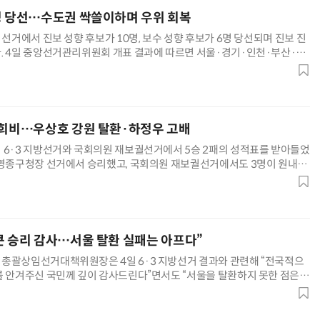
명 당선…수도권 싹쓸이하며 우위 회복
 선거에서 진보 성향 후보가 10명, 보수 성향 후보가 6명 당선되며 진보 진
. 4일 중앙선거관리위원회 개표 결과에 따르면 서울·경기·인천·부산·울
전북·제주에서 진보 성향 후보가 승리했다. 대구·경북·충북·세종·대전·
가 당선됐다. 2022년 교육감 선거에서 진보 9명, 보수 8명으로 팽팽했던
AI Native Enterprise를 지원하는 AI Ready Data 플랫폼 활용 전략
AI 시대의 옵저버빌리티: GPU·LLM 모니터링부터 AI 기반 장애 대응까지
통해 진보 우세 구도로 재편됐다. 다만 진보 교육감이
 희비…우상호 강원 탈환·하정우 고배
 6·3 지방선거와 국회의원 재보궐선거에서 5승 2패의 성적표를 받아들었
 영종구청장 선거에서 승리했고, 국회의원 재보궐선거에서도 3명이 원내에
 북갑과 성남시장 선거에서는 고배를 마셨다. 우상호 전 정무수석은 강원지
태 후보를 꺾고 당선됐다. 민주당은 4년 만에 강원도정을 되찾게 됐다. 강
로 꼽힌 만큼 의미가 적지 않다는 평가다. 손화정 전 국민통
큰 승리 감사…서울 탈환 실패는 아프다”
총괄상임선거대책위원장은 4일 6·3 지방선거 결과와 관련해 “전국적으
를 안겨주신 국민께 깊이 감사드린다”면서도 “서울을 탈환하지 못한 점은
정 위원장은 이날 국회에서 기자회견을 열고 “국민의 현명한 선택에 감사드
선거 과정에서 보내주신 격려와 응원은 물론 경고와 질책까지 겸손하게 받들
 “국민을 이기는 장사는 없으며 민심이 곧 천심”이라고 강조했다.