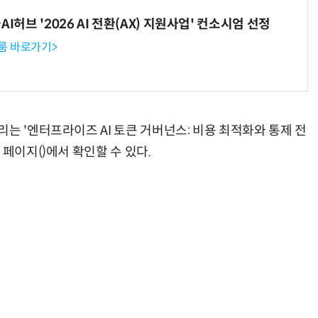
I허브 '2026 AI 전환(AX) 지원사업' 컨소시엄 선정
룸 바로가기>
거미줄 쏘고 자동 회수까지…현실판 스파이더맨 웹 슈터
70년 만에 돌아온 시베리아호랑이…카자흐스탄 야생에 풀렸다
는 '엔터프라이즈 AI 토큰 거버넌스: 비용 최적화와 통제 전
 페이지(
)에서 확인할 수 있다.