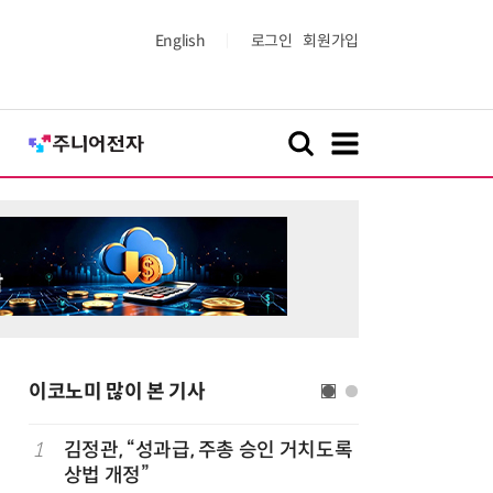
English
로그인
회원가입
이코노미 많이 본 기사
1
김정관, “성과급, 주총 승인 거치도록
6
호남권 반
상법 개정”
정부·지