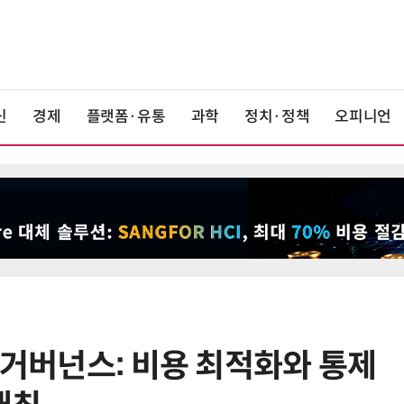
신
경제
플랫폼·유통
과학
정치·정책
오피니언
 거버넌스: 비용 최적화와 통제
6
호남권 반도체 유례없는 '속도전'…
정부·지자체·기관·기업 원팀으로