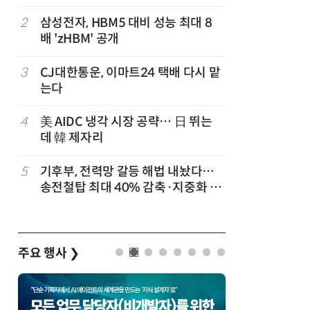
'2030년
2
삼성전자, HBM5 대비 성능 최대 8
7
올해 코
배 'zHBM' 공개
보다 상폐
3
CJ대한통운, 이마트24 택배 다시 맡
8
檢, LG
는다
수수색…
4
美 AIDC 냉각 시장 공략… 日 뛰는
9
1000원
데 韓 제자리
더스 'T-
이
5
기후부, 전력망 갈등 해법 내놨다…
10
[신차 드라
송전철탑 최대 40% 감축·지중화 확
언 6 DM-i
대
주요 행사
❯