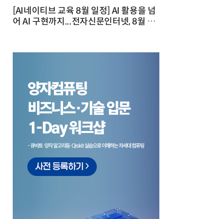
[AI네이티브 교육 8월 일정] AI 활용을 넘
어 AI 구현까지...전자신문인터넷, 8월 실
전 교육·워크숍 개최 발행일 : 2026-07-
23 10:46