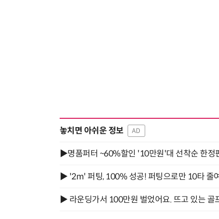
놓치면 아쉬운 정보
AD
▶명품퍼터 ~60%할인 '10만원'대 선착순 한정
▶ '2m' 퍼팅, 100% 성공! 퍼팅으로만 10타 줄
▶ 라운딩가서 100만원 벌었어요. 뜨고 있는 골