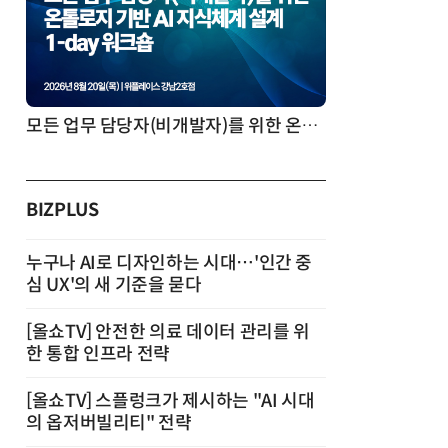
모든 업무 담당자(비개발자)를 위한 온톨로지 기반 AI 지식체계 설계 1-day 워크숍
BIZPLUS
누구나 AI로 디자인하는 시대…'인간 중
심 UX'의 새 기준을 묻다
[올쇼TV] 안전한 의료 데이터 관리를 위
한 통합 인프라 전략
[올쇼TV] 스플렁크가 제시하는 "AI 시대
의 옵저버빌리티" 전략