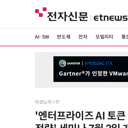
AI·SW
반도체
전자
모빌리티
통
이코노미 > IT
'엔터프라이즈 AI 토큰