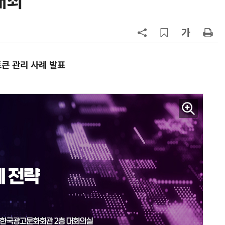
개최
'2030년 6월 양산' 목표
7
올해 코스닥 퇴출러시 본격화…상장
보다 상폐기업 더 많아질듯
8
檢, LG화학·한화솔루션 등 7개사 압
수수색…담합 의혹
큰 관리 사례 발표
9
1000원 커피·45㎝ 피자…트레이
더스 'T-카페', 이마트 첫 입점
10
[신차 드라이브] BYD, PHEV '씨라
언 6 DM-i'