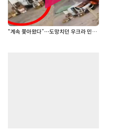
“계속 쫓아왔다”…도망치던 우크라 민간인 공격한 러 자폭 드론