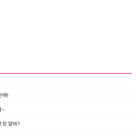
판매!
여~
프장 알바?