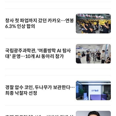
창사 첫 파업까지 갔던 카카오…연봉
6.3% 인상 합의
국립광주과학관, '여름방학 AI 탐사
대' 운영…10개 AI 동아리 참가
경찰 압수 코인, 두나무가 보관한다…
최종 낙찰자 선정