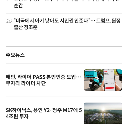
순간
10
“미국에서 아기 낳아도 시민권 안준다”… 트럼프, 원정
출산 정조준
주요뉴스
배민, 라이더 PASS 본인인증 도입…
무자격 라이더 차단
SK하이닉스, 용인 Y2·청주 M17에 5
4조원 투자