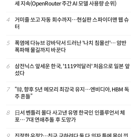
세 지속(OpenRouter 주간 AI 모델 사용량 순위)
4
거미줄 쏘고 자동 회수까지…현실판 스파이더맨 웹 슈
터
5
폭염에 다뉴브 강바닥서 드러난 '나치 침몰선'… 암반
폭파해 물길까지 바꾼다
6
삼전닉스 앞세운 한국, '1119억달러' 처음으로 일본 앞
섰다
7
“韓, 향후 5년 메모리 최강국 유지…엔비디아, HBM 독
주 흔들”
8
日서 벤틀리 몰다 사고낸 유명 한국인 인플루언서 체
포… 7대 연쇄추돌 후 도망가
9
진정한 우정?…친구 구하려다 둘 다 의자 틈에 목이 낀