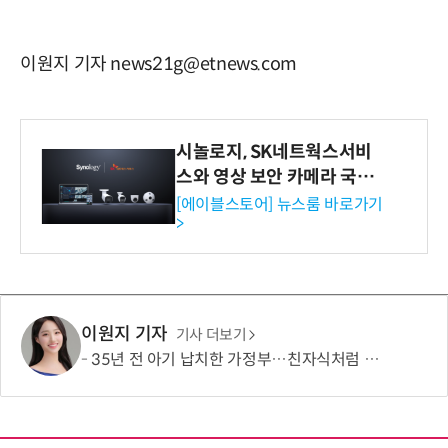
이원지 기자 news21g@etnews.com
시놀로지, SK네트웍스서비
스와 영상 보안 카메라 국내
독점 판매 파트너십 체결
[에이블스토어] 뉴스룸 바로가기
>
이원지 기자
기사 더보기
35년 전 아기 납치한 가정부…친자식처럼 키워서? '징역 3년' 논란