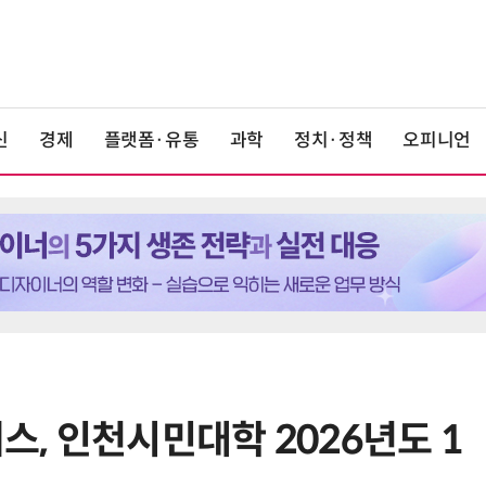
신
경제
플랫폼·유통
과학
정치·정책
오피니언
, 인천시민대학 2026년도 1
6
[사설] 차세대 전력반도체 R&D, 참
여 대기업 파격 혜택 줘라