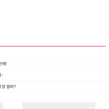
“계속 쫓아왔다”…도망치던 우크라 민간인 공격한 러 자폭 
판매!
여~
프장 알바?