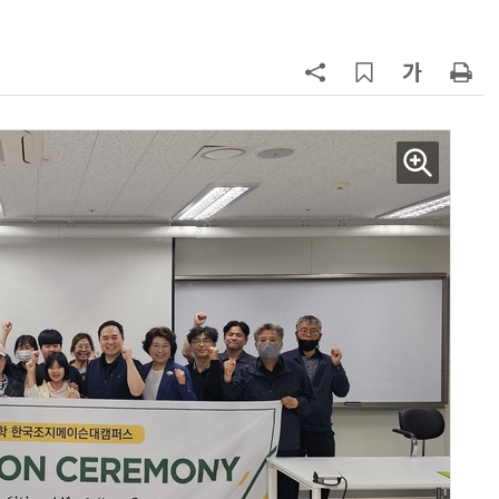
7
최저임금 1만700원 최종 확정…노
동계·소상공인 이의 모두 기각
8
[하반기 업무보고]산업부, 1600조
메가프로젝트 속도전…'산업자원안
보기금' 신설해 공급망 사수
9
정점식 “김용범 이미 한국경제 빌
런…李 대통령, 경질 결단해야”
10
돌려차기 피해자 불러 놓고 “돌려차
기 한번 해라”…선 넘은 친한계