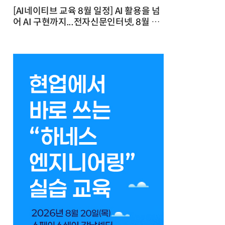
[AI네이티브 교육 8월 일정] AI 활용을 넘
어 AI 구현까지...전자신문인터넷, 8월 실
전 교육·워크숍 개최 발행일 : 2026-07-
23 10:46