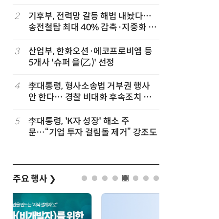
2
기후부, 전력망 갈등 해법 내놨다…
7
최저임금 
송전철탑 최대 40% 감축·지중화 확
동계·소상
대
3
산업부, 한화오션·에코프로비엠 등
8
[하반기 
5개사 '슈퍼 을(乙)' 선정
메가프로
보기금' 
4
李대통령, 형사소송법 거부권 행사
9
정점식 “
안 한다… 경찰 비대화 후속조치 점
런…李 대
검
5
李대통령, 'K자 성장' 해소 주
10
돌려차기 
문…“기업 투자 걸림돌 제거” 강조도
기 한번 
주요 행사
❯