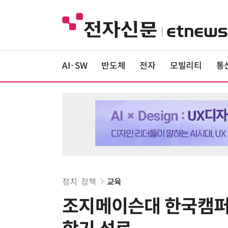
AI·SW
반도체
전자
모빌리티
통
정치·정책
교육
조지메이슨대 한국캠퍼스