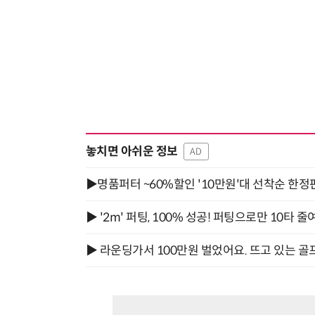
놓치면 아쉬운 정보
AD
▶명품퍼터 ~60%할인 '10만원'대 선착순 한정
▶ '2m' 퍼팅, 100% 성공! 퍼팅으로만 10타 줄
▶ 라운딩가서 100만원 벌었어요. 뜨고 있는 골