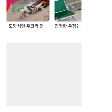
드론
진정한 우정?…친구 구하려다 둘 다 의자 틈에 목이 낀 순간