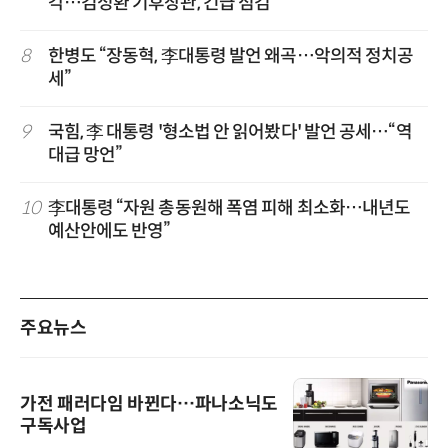
각…김성환 기후장관, 긴급 점검
8
한병도 “장동혁, 李대통령 발언 왜곡…악의적 정치공
세”
9
국힘, 李 대통령 '형소법 안 읽어봤다' 발언 공세…“역
대급 망언”
10
李대통령 “자원 총동원해 폭염 피해 최소화…내년도
예산안에도 반영”
주요뉴스
가전 패러다임 바뀐다…파나소닉도
구독사업