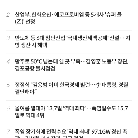
2
산업부, 한화오션·에코프로비엠 등 5개사 '슈퍼 을
(乙)' 선정
3
반도체 등 6대 첨단산업 '국내생산세액공제' 신설… 지
방 생산 시 혜택
4
활주로 50℃ 넘는데 쉴 곳 부족…김영훈 노동부 장관,
김포공항 불시점검
5
정점식 “김용범 이미 한국경제 빌런…李 대통령, 경질
결단해야”
6
올여름 열대야 13.7일 '역대 최다'…폭염일수도 15.7
일로 역대 4위
7
폭염 장기화에 전력수요 '역대 최대' 97.1GW 경신 촉