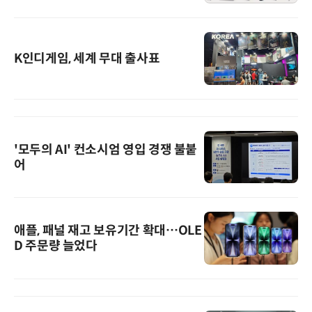
K인디게임, 세계 무대 출사표
'모두의 AI' 컨소시엄 영입 경쟁 불붙
어
애플, 패널 재고 보유기간 확대…OLE
D 주문량 늘었다