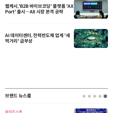
웹케시,'B2B 바이브코딩' 플랫폼 'AX
Port' 출시…AX 시장 본격 공략
AI 데이터센터, 전력반도체 업계 '새
먹거리' 급부상
브랜드 뉴스룸
에이블스토어