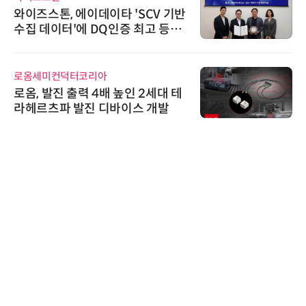
시놀로지, SK네트웍스서비스와 영
상 보안 카메라 국내 독점 판매 파
트너십 체결
씨앤에프시스템
씨앤에프시스템, 오웬스그룹과 공
공 ERP·DX 사업 협력
다래전략사업화센터
다래전략사업화센터, 'BIO USA 2
026'서 글로벌 빅파마와의 비즈니
스 미팅 지원…K-바이오 해외 진출
교두보 확보