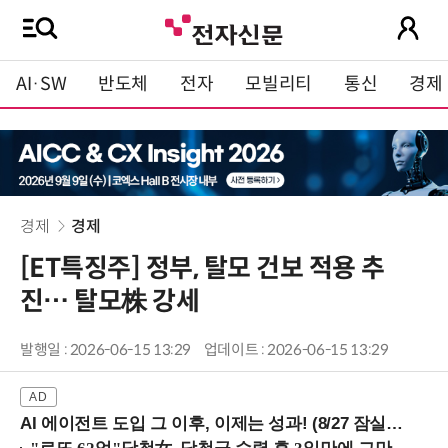
AI·SW
반도체
전자
모빌리티
통신
경제
경제
경제
[ET특징주] 정부, 탈모 건보 적용 추
진… 탈모株 강세
발행일 : 2026-06-15 13:29
업데이트 : 2026-06-15 13:29
AI 에이전트 도입 그 이후, 이제는 성과! (8/27 잠실역)