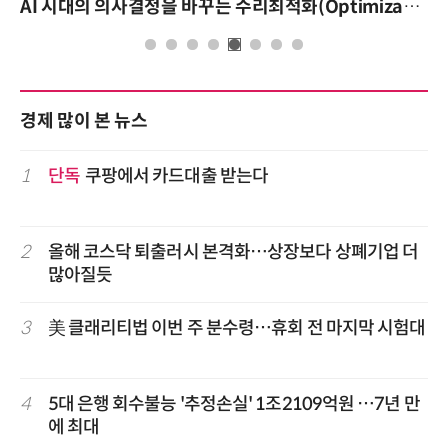
AI 시대의 의사결정을 바꾸는 수리최적화(Optimization): 실제 산업 적용 사례와 활용 전략
경제 많이 본 뉴스
1
단독
쿠팡에서 카드대출 받는다
2
올해 코스닥 퇴출러시 본격화…상장보다 상폐기업 더
많아질듯
3
美 클래리티법 이번 주 분수령…휴회 전 마지막 시험대
4
5대 은행 회수불능 '추정손실' 1조2109억원 …7년 만
에 최대