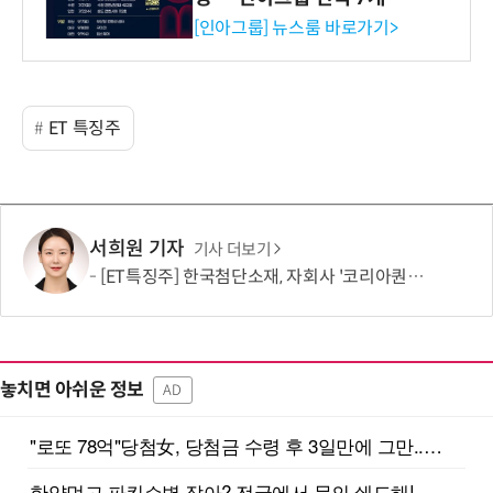
시 세미나 페어 개최
[인아그룹] 뉴스룸 바로가기>
ET 특징주
서희원 기자
기사 더보기
[ET특징주] 한국첨단소재, 자회사 '코리아퀀텀' QOBLIB 등재에 기대감… 주가 上
놓치면 아쉬운 정보
AD