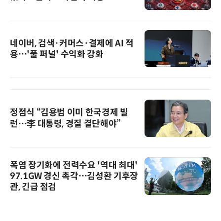
네이버, 검색·커머스·결제에 AI 적
용…'풀 퍼널' 수익화 강화
정점식 “김용범 이미 한국경제 빌
런…李 대통령, 경질 결단해야”
폭염 장기화에 전력수요 '역대 최대'
97.1GW 경신 촉각…김성환 기후장
관, 긴급 점검