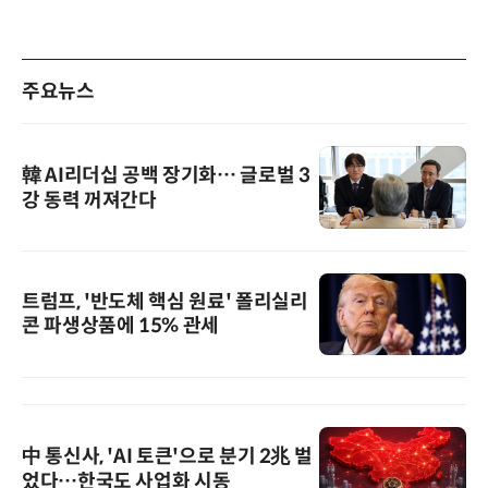
주요뉴스
韓 AI리더십 공백 장기화… 글로벌 3
강 동력 꺼져간다
트럼프, '반도체 핵심 원료' 폴리실리
콘 파생상품에 15% 관세
中 통신사, 'AI 토큰'으로 분기 2兆 벌
었다…한국도 사업화 시동