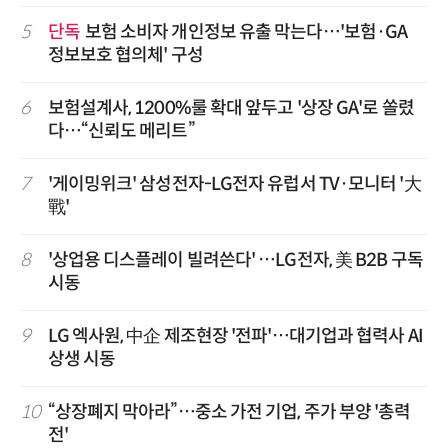
5
단독
보험 소비자 개인정보 유출 막는다…'보험·GA
정보보호 협의체' 구성
6
보험설계사, 1200%룰 확대 앞두고 '상장 GA'로 쏠렸
다…“신뢰도 메리트”
7
'게이밍위크' 삼성전자-LG전자 유럽서 TV·모니터 '大
戰'
8
'상업용 디스플레이 빌려쓴다' …LG전자, 美 B2B 구독
시동
9
LG 엑사원, 中企 제조현장 '전파'…대기업과 협력사 AI
상생 시동
10
“상장폐지 막아라”…중소 가전 기업, 주가 부양 '총력
전'