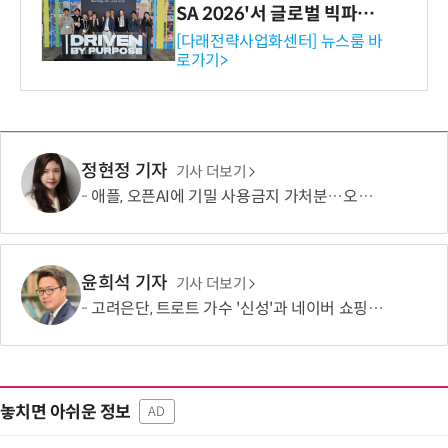
SA 2026'서 글로벌 빅파마
와의 비즈니스 미팅 지원…K
[다래전략사업화센터] 뉴스룸 바
로가기>
-바이오 해외 진출 교두보 확
보
정현정 기자
기사 더보기
애플, 오픈AI에 기밀 사용금지 가처분…오픈AI “근거 없는 감정 싸움”
윤희석 기자
기사 더보기
고려은단, 트로트 가수 '신성'과 네이버 쇼핑라이브 켠다
놓치면 아쉬운 정보
AD