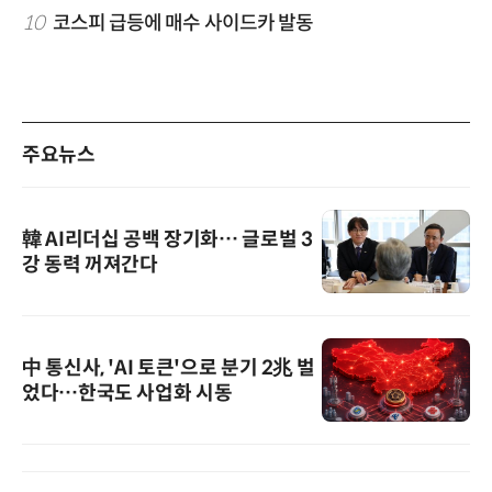
10
코스피 급등에 매수 사이드카 발동
주요뉴스
韓 AI리더십 공백 장기화… 글로벌 3
강 동력 꺼져간다
中 통신사, 'AI 토큰'으로 분기 2兆 벌
었다…한국도 사업화 시동