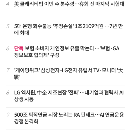
4
美 클래리티법 이번 주 분수령…휴회 전 마지막 시험대
5
5대 은행 회수불능 '추정손실' 1조2109억원 …7년 만
에 최대
6
단독
보험 소비자 개인정보 유출 막는다…'보험·GA
정보보호 협의체' 구성
7
'게이밍위크' 삼성전자-LG전자 유럽서 TV·모니터 '大
戰'
8
LG 엑사원, 中企 제조현장 '전파'…대기업과 협력사 AI
상생 시동
9
500조 퇴직연금 시장 노리는 RA 핀테크…AI 연금운용
경쟁 본격화