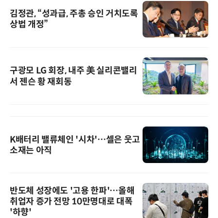
김정관, “성과급, 주총 승인 거치도록
상법 개정”
구광모 LG 회장, 내주 美 실리콘밸리
서 젠슨 황 재회동
K배터리 밸류체인 '시차'…셀은 웃고
소재는 아직
반도체 성장에도 '고용 한파'…올해
취업자 증가 전망 10만명대로 대폭
'하향'