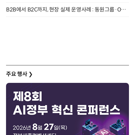
B2B에서 B2C까지, 현장 실제 운영사례 : 동원그룹·OCI·다이닝브랜즈그룹·당근 (8/27)
주요 행사
❯