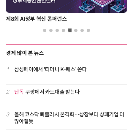
제8회 AI정부 혁신 콘퍼런스
경제 많이 본 뉴스
1
삼성페이에서 '티머니 K-패스' 쓴다
2
단독
쿠팡에서 카드대출 받는다
3
올해 코스닥 퇴출러시 본격화…상장보다 상폐기업 더
많아질듯