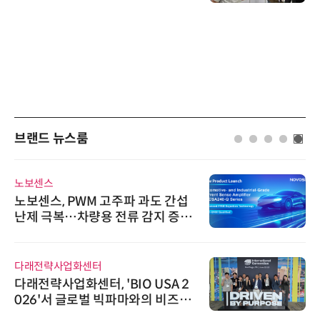
브랜드 뉴스룸
노보센스
노보센스, PWM 고주파 과도 간섭
난제 극복…차량용 전류 감지 증폭
기
다래전략사업화센터
다래전략사업화센터, 'BIO USA 2
026'서 글로벌 빅파마와의 비즈니
스 미팅 지원…K-바이오 해외 진출