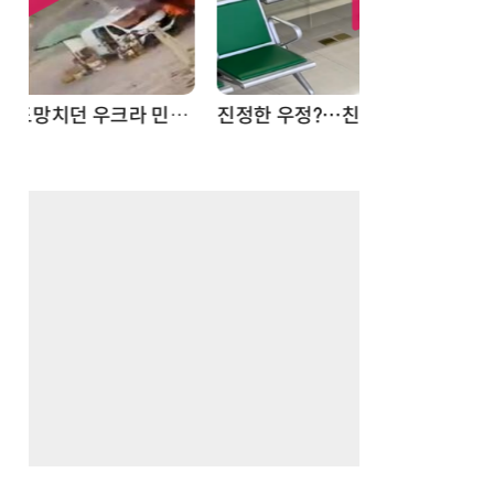
드론
진정한 우정?…친구 구하려다 둘 다 의자 틈에 목이 낀 순간