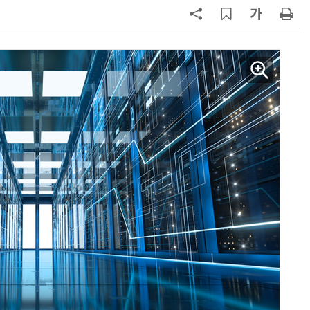
7
구광모 LG 회장, 내주 美 실리콘밸리
서 젠슨 황 재회동
8
[르포] 정부 GPU 7656장 운영 최전
선…'NHN 팩토리X' 가보니
9
국산 CSP사 '마켓플레이스' 커졌
다…5개사 등록 솔루션 1439개
10
코히어, 통제 가능한 소버린 AI 지
원…“韓이 아태 승부처”