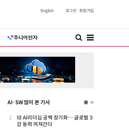
English
로그인
회원가입
AI·SW 많이 본 기사
1
韓 AI리더십 공백 장기화… 글로벌 3
6
美 행정부,
강 동력 꺼져간다
보안 테스