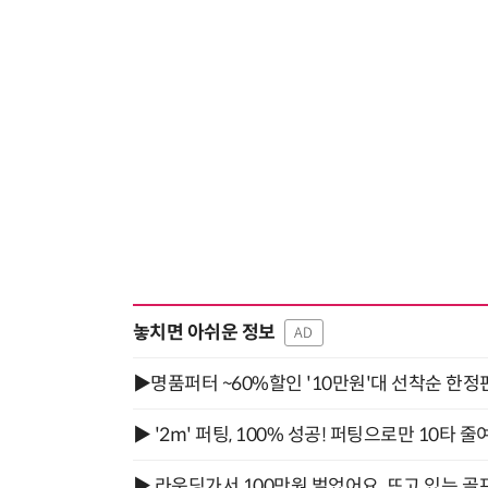
놓치면 아쉬운 정보
AD
▶명품퍼터 ~60%할인 '10만원'대 선착순 한정
▶ '2m' 퍼팅, 100% 성공! 퍼팅으로만 10타 줄
▶ 라운딩가서 100만원 벌었어요. 뜨고 있는 골