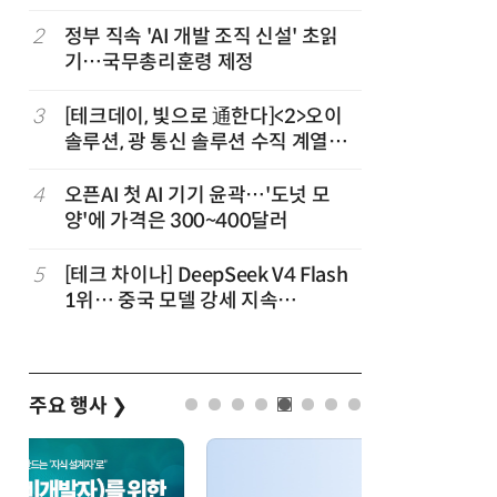
2
정부 직속 'AI 개발 조직 신설' 초읽
7
구광모 L
기…국무총리훈령 제정
서 젠슨 
3
[테크데이, 빛으로 通한다]<2>오이
8
[르포] 정
솔루션, 광 통신 솔루션 수직 계열
선…'NH
화…'실리콘 포토닉스·CPO 집중 공
략'
4
오픈AI 첫 AI 기기 윤곽…'도넛 모
9
국산 CS
양'에 가격은 300~400달러
다…5개사
5
[테크 차이나] DeepSeek V4 Flash
10
코히어, 
1위… 중국 모델 강세 지속
원…“韓이
(OpenRouter 주간 AI 모델 사용량
순위)
주요 행사
❯