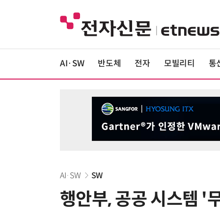
AI·SW
반도체
전자
모빌리티
통
AI·SW
SW
행안부, 공공 시스템 '