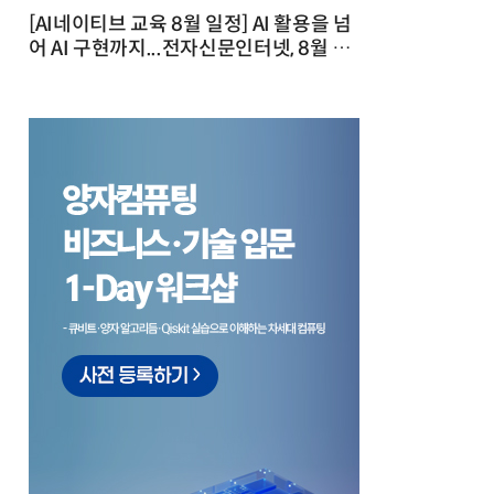
[AI네이티브 교육 8월 일정] AI 활용을 넘
어 AI 구현까지...전자신문인터넷, 8월 실
전 교육·워크숍 개최 발행일 : 2026-07-
23 10:46