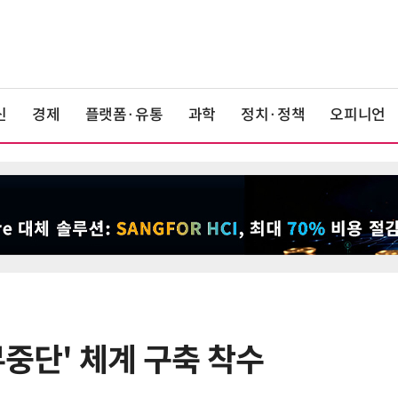
신
경제
플랫폼·유통
과학
정치·정책
오피니언
무중단' 체계 구축 착수
6
美 행정부, AI 모델 '해킹 등 사이버
보안 테스트' 의무화