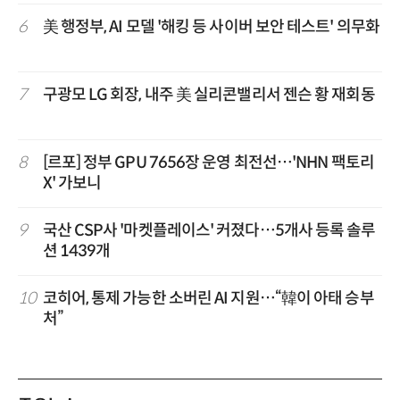
6
美 행정부, AI 모델 '해킹 등 사이버 보안 테스트' 의무화
7
구광모 LG 회장, 내주 美 실리콘밸리서 젠슨 황 재회동
8
[르포] 정부 GPU 7656장 운영 최전선…'NHN 팩토리
X' 가보니
9
국산 CSP사 '마켓플레이스' 커졌다…5개사 등록 솔루
션 1439개
10
코히어, 통제 가능한 소버린 AI 지원…“韓이 아태 승부
처”