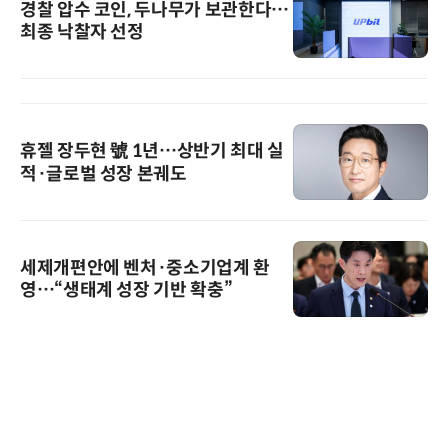
경찰 압수 코인, 두나무가 보관한다…
최종 낙찰자 선정
휴젤 장두현 號 1년…상반기 최대 실
적·글로벌 성장 본궤도
세제개편안에 벤처·중소기업계 환
영…“생태계 성장 기반 확충”