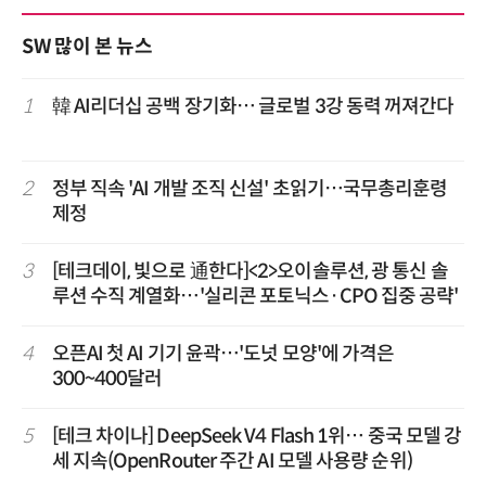
SW 많이 본 뉴스
1
韓 AI리더십 공백 장기화… 글로벌 3강 동력 꺼져간다
2
정부 직속 'AI 개발 조직 신설' 초읽기…국무총리훈령
제정
3
[테크데이, 빛으로 通한다]<2>오이솔루션, 광 통신 솔
루션 수직 계열화…'실리콘 포토닉스·CPO 집중 공략'
4
오픈AI 첫 AI 기기 윤곽…'도넛 모양'에 가격은
300~400달러
5
[테크 차이나] DeepSeek V4 Flash 1위… 중국 모델 강
세 지속(OpenRouter 주간 AI 모델 사용량 순위)