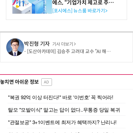
에스, “기업가치 제고로 주주
환원 강화” 계획 공시
[포시에스] 뉴스룸 바로가기>
박진형 기자
기사 더보기
[도산아카데미] 김승주 고려대 교수 “AI 해킹은 AI로 막아야…망분리 정책 바꿔야”
놓치면 아쉬운 정보
AD