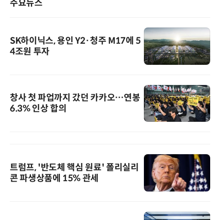
주요뉴스
SK하이닉스, 용인 Y2·청주 M17에 5
4조원 투자
창사 첫 파업까지 갔던 카카오…연봉
6.3% 인상 합의
트럼프, '반도체 핵심 원료' 폴리실리
콘 파생상품에 15% 관세