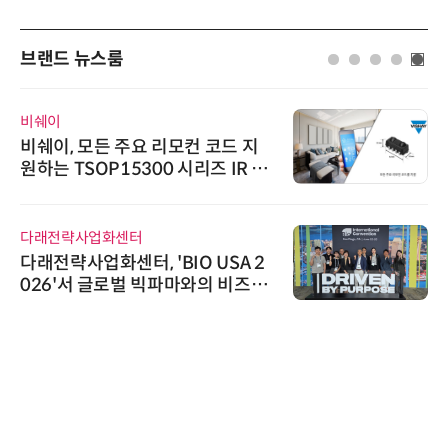
브랜드 뉴스룸
비쉐이
비쉐이, 모든 주요 리모컨 코드 지
원하는 TSOP15300 시리즈 IR 수
신기 출시
다래전략사업화센터
다래전략사업화센터, 'BIO USA 2
026'서 글로벌 빅파마와의 비즈니
스 미팅 지원…K-바이오 해외 진출
교두보 확보