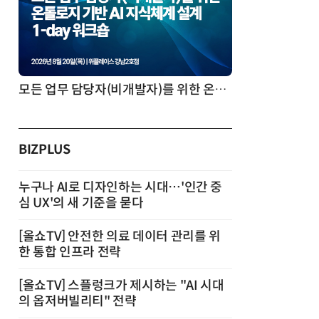
모든 업무 담당자(비개발자)를 위한 온톨로지 기반 AI 지식체계 설계 1-day 워크숍
BIZPLUS
누구나 AI로 디자인하는 시대…'인간 중
심 UX'의 새 기준을 묻다
[올쇼TV] 안전한 의료 데이터 관리를 위
한 통합 인프라 전략
[올쇼TV] 스플렁크가 제시하는 "AI 시대
의 옵저버빌리티" 전략