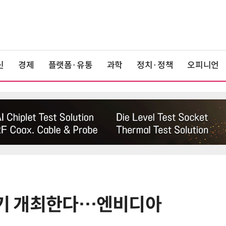
신
경제
플랫폼·유통
과학
정치·정책
오피니언
상반기 개최한다…엔비디아
6
美 행정부, AI 모델 '해킹 등 사이버
보안 테스트' 의무화