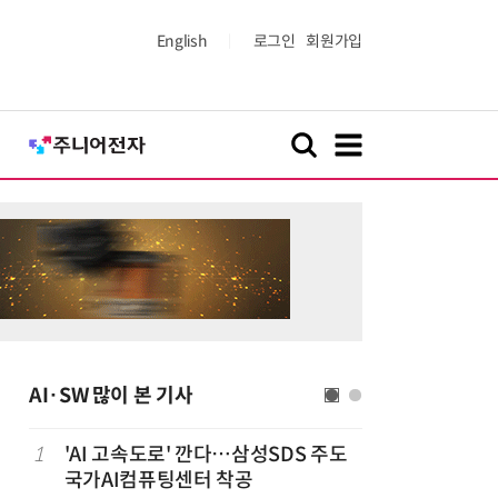
English
로그인
회원가입
AI·SW 많이 본 기사
1
'AI 고속도로' 깐다…삼성SDS 주도
6
美 행정부,
국가AI컴퓨팅센터 착공
보안 테스