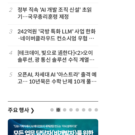
3
2
정부 직속 'AI 개발 조직 신설' 초읽
7
韓 AI리
기…국무총리훈령 제정
강 동력 
차
3
242억원 '국방 특화 LLM' 사업 한화
8
소프트피브
발
·네이버클라우드 컨소시엄 우협 선
원 구형 
정
과제 공식
4
[테크데이, 빛으로 通한다]<2>오이
9
국산 CS
솔루션, 광 통신 솔루션 수직 계열
다…5개사
화…'실리콘 포토닉스·CPO 집중 공
략'
5
오픈AI, 차세대 AI '아스트라' 출격 예
10
앤트로픽·
고… 10년묵은 수학 난제 10개 풀었
가 통제 
다
주요 행사
❯