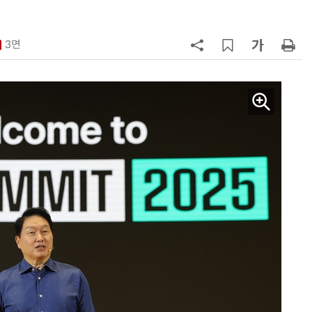
7
韓 AI리더십 공백 장기화… 글로벌 
강 동력 꺼져간다
3면
8
소프트피브이·성균관대, 실내용 3
원 구형 태양전지 IEC 국제표준 개
과제 공식 승인
9
국산 CSP사 '마켓플레이스' 커졌
다…5개사 등록 솔루션 1439개
10
앤트로픽·오픈AI 이어 메타도…AI
가 통제 벗어나 외부 해킹