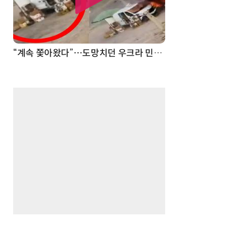
“계속 쫓아왔다”…도망치던 우크라 민간인 공격한 러 자폭 드론