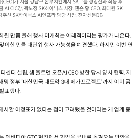
(CEO)가 서울 강남구 깐부치킨에서 SK그룹 경영진과 회동 후
I CIC장, 곽노정 SK하이닉스 사장, 젠슨 황 CEO, 최태원 SK
 김주선 SK하이닉스 AI인프라 담당 사장. 전자신문DB
거미줄 쏘고 자동 회수까지…현실판 스파이더맨 웹 슈터
70년 만에 돌아온 시베리아호랑이…카자흐스탄 야생에 풀렸다
최될 만큼 올해 행사 미개최는 이례적이라는 평가가 나온다.
을 맞이한 만큼 대단위 행사 가능성을 예견했다. 하지만 이번 연
센터 설립, 샘 올트먼 오픈AI CEO 방한 당시 양사 협력, 지
재명 정부 '대한민국 대도약 3대 메가프로젝트'까지 이미 굵
 발표했다.
제시할 이정표가 없다는 점이 고려됐을 것이라는 게 업계 중
는 엔비디아 GTC 현장에서 협업을 국내로 옮겨오는 방안을