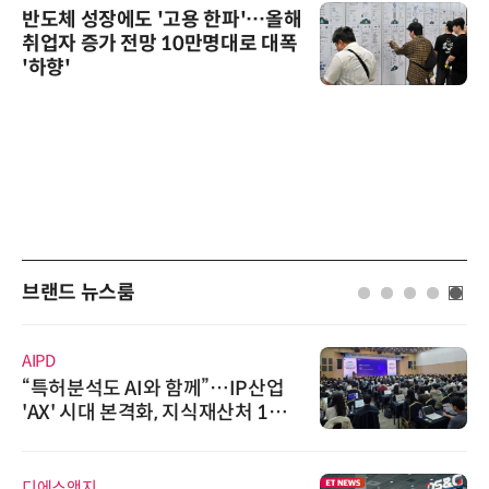
반도체 성장에도 '고용 한파'…올해
취업자 증가 전망 10만명대로 대폭
'하향'
브랜드 뉴스룸
AIPD
“특허분석도 AI와 함께”…IP산업
'AX' 시대 본격화, 지식재산처 1호
AI IP데이터분석사 탄생
디에스앤지