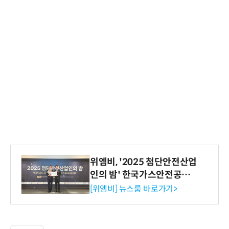
위엠비, '2025 첨단안전산업
인의 밤' 한국가스안전공사
사장상 수상
[위엠비] 뉴스룸 바로가기>