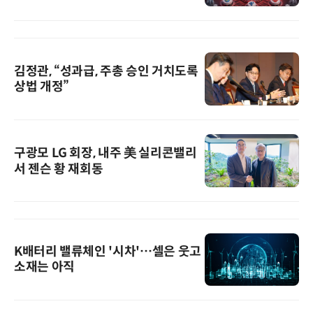
김정관, “성과급, 주총 승인 거치도록
상법 개정”
구광모 LG 회장, 내주 美 실리콘밸리
서 젠슨 황 재회동
K배터리 밸류체인 '시차'…셀은 웃고
소재는 아직