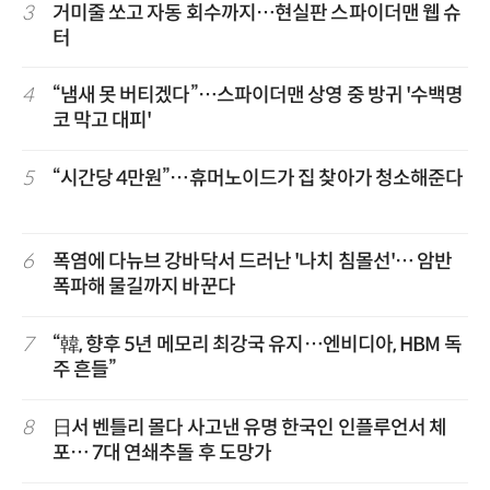
3
거미줄 쏘고 자동 회수까지…현실판 스파이더맨 웹 슈
터
4
“냄새 못 버티겠다”…스파이더맨 상영 중 방귀 '수백명
코 막고 대피'
5
“시간당 4만원”…휴머노이드가 집 찾아가 청소해준다
6
폭염에 다뉴브 강바닥서 드러난 '나치 침몰선'… 암반
폭파해 물길까지 바꾼다
7
“韓, 향후 5년 메모리 최강국 유지…엔비디아, HBM 독
주 흔들”
8
日서 벤틀리 몰다 사고낸 유명 한국인 인플루언서 체
포… 7대 연쇄추돌 후 도망가