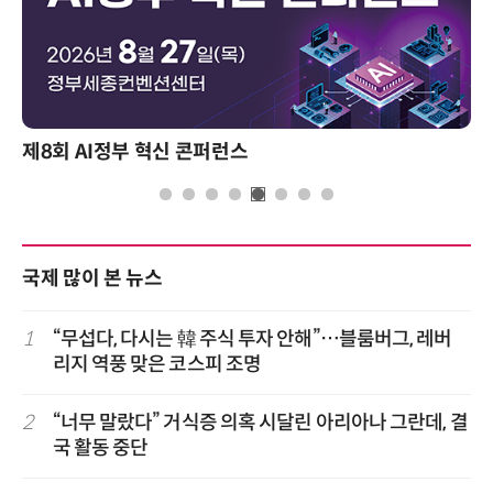
제8회 AI정부 혁신 콘퍼런스
국제 많이 본 뉴스
1
“무섭다, 다시는 韓 주식 투자 안해”…블룸버그, 레버
리지 역풍 맞은 코스피 조명
2
“너무 말랐다” 거식증 의혹 시달린 아리아나 그란데, 결
국 활동 중단