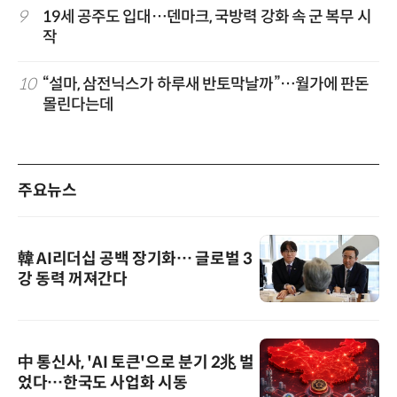
9
19세 공주도 입대…덴마크, 국방력 강화 속 군 복무 시
작
10
“설마, 삼전닉스가 하루새 반토막날까”…월가에 판돈
몰린다는데
주요뉴스
韓 AI리더십 공백 장기화… 글로벌 3
강 동력 꺼져간다
中 통신사, 'AI 토큰'으로 분기 2兆 벌
었다…한국도 사업화 시동