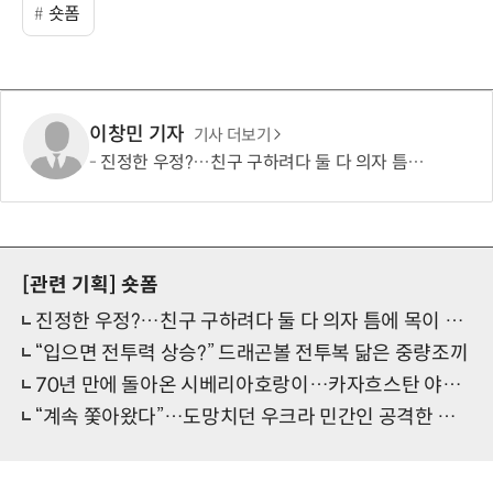
숏폼
이창민 기자
기사 더보기
진정한 우정?…친구 구하려다 둘 다 의자 틈에 목이 낀 순간
[관련 기획]
숏폼
진정한 우정?…친구 구하려다 둘 다 의자 틈에 목이 낀 순간
“입으면 전투력 상승?” 드래곤볼 전투복 닮은 중량조끼
70년 만에 돌아온 시베리아호랑이…카자흐스탄 야생에 풀렸다
“계속 쫓아왔다”…도망치던 우크라 민간인 공격한 러 자폭 드론