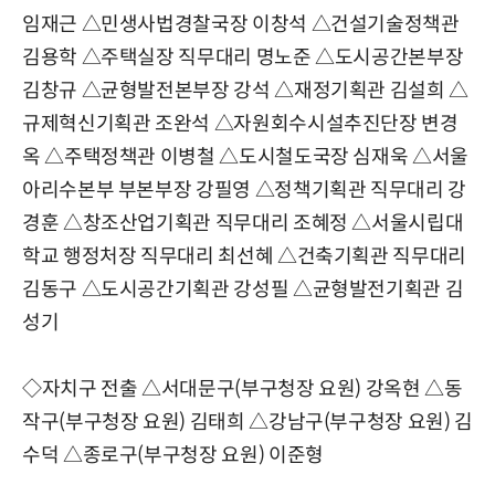
임재근
△
민생사법경찰국장 이창석
△
건설기술정책관
김용학
△
주택실장 직무대리 명노준
△
도시공간본부장
김창규
△
균형발전본부장 강석
△
재정기획관 김설희
△
규제혁신기획관 조완석
△
자원회수시설추진단장 변경
옥
△
주택정책관 이병철
△
도시철도국장 심재욱
△
서울
아리수본부 부본부장 강필영
△
정책기획관 직무대리 강
경훈
△
창조산업기획관 직무대리 조혜정
△
서울시립대
학교 행정처장 직무대리 최선혜
△
건축기획관 직무대리
김동구
△
도시공간기획관 강성필
△
균형발전기획관 김
성기
◇자치구 전출 △
서대문구(부구청장 요원) 강옥현
△
동
작구(부구청장 요원) 김태희
△
강남구(부구청장 요원) 김
수덕
△
종로구(부구청장 요원) 이준형