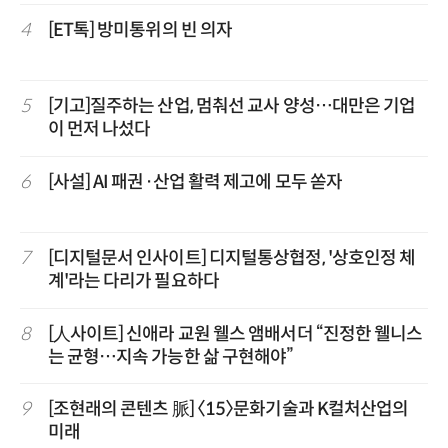
4
[ET톡] 방미통위의 빈 의자
5
[기고]질주하는 산업, 멈춰선 교사 양성…대만은 기업
이 먼저 나섰다
6
[사설] AI 패권·산업 활력 제고에 모두 쏟자
7
[디지털문서 인사이트] 디지털통상협정, '상호인정 체
계'라는 다리가 필요하다
8
[人사이트] 신애라 교원 웰스 앰배서더 “진정한 웰니스
는 균형…지속 가능한 삶 구현해야”
9
[조현래의 콘텐츠 脈] 〈15〉문화기술과 K컬처산업의
미래