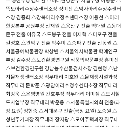
부 생산부장 김태환 △미래한강본부 시설부장 이형순 △
뚝도아리수정수센터소장 정미선 △암사아리수정수센터
소장 김종희 △강북아리수정수센터소장 어용선 △미래
한강본부 공원부장 신재원 △용산구 전출 백대열 △동대
문구 전출 이유국 △도봉구 전출 이재혁 △마포구 전출
길성호 △관악구 전출 박수미 △송파구 전출 신동권 △
서울공예박물관장 박상빈 △서울역사박물관 학예연구
부장 김수정 △보건환경연구원 식품의약품부장 홍미선
△보건환경연구원 강남농수산물검사소장 김현정 △난
지물재생센터소장 직무대리 이호완 △물재생시설과장
직무대리 문학준 △광암아리수정수센터소장 직무대리
최강욱 △은평병원 간호부장 직무대리 이미점 △도시철
도사업부장 직무대리 박운용 △서울특별시의회 전출(과
장 요원) 정현중 △서대문구 전출(국장 요원) 노승원 △
청년주거과장 직무대리 장지광 △모아주택과장 직무대