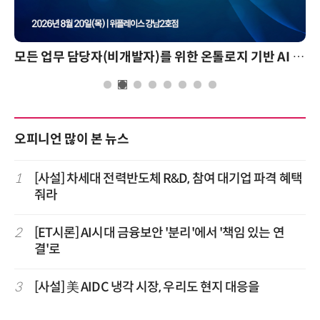
모든 업무 담당자(비개발자)를 위한 온톨로지 기반 AI 지식체계 설계 1-day 워크숍
오피니언 많이 본 뉴스
1
[사설] 차세대 전력반도체 R&D, 참여 대기업 파격 혜택
줘라
2
[ET시론] AI시대 금융보안 '분리'에서 '책임 있는 연
결'로
3
[사설] 美 AIDC 냉각 시장, 우리도 현지 대응을