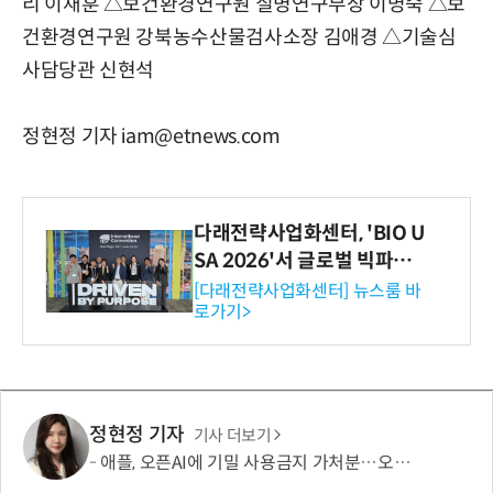
리 이재훈 △보건환경연구원 질병연구부장 이명숙 △보
건환경연구원 강북농수산물검사소장 김애경 △기술심
사담당관 신현석
정현정 기자 iam@etnews.com
다래전략사업화센터, 'BIO U
SA 2026'서 글로벌 빅파마
와의 비즈니스 미팅 지원…K
[다래전략사업화센터] 뉴스룸 바
로가기>
-바이오 해외 진출 교두보 확
보
정현정 기자
기사 더보기
애플, 오픈AI에 기밀 사용금지 가처분…오픈AI “근거 없는 감정 싸움”