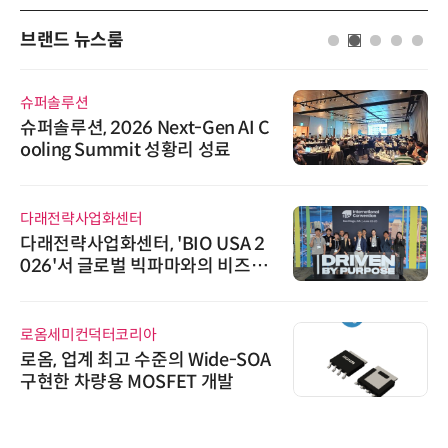
브랜드 뉴스룸
슈퍼솔루션
슈퍼솔루션, 2026 Next-Gen AI C
ooling Summit 성황리 성료
다래전략사업화센터
다래전략사업화센터, 'BIO USA 2
026'서 글로벌 빅파마와의 비즈니
스 미팅 지원…K-바이오 해외 진출
교두보 확보
로옴세미컨덕터코리아
로옴, 업계 최고 수준의 Wide-SOA
구현한 차량용 MOSFET 개발