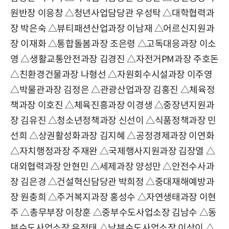
원반장 이응창
△
청년사업담당관 우성탁
△
대학협력과
장 박은숙
△
뷰티패션산업과장 이남재
△
어르신지원과
장 이재화
△
통합돌봄과장 조은령
△
고독대응과장 이소
영
△
생활교통안전과장 김경진
△
자전거PM과장 주호돈
△
친환경건물과장 나형선
△
자원회수시설과장 이주영
△
박물관과장 김정은
△
관광산업과장 김홍진
△
체육정
책과장 이호진
△
체육진흥과장 이경생
△
중장년지원과
장 김유진
△
청소년정책과장 신선이
△
식품정책과장 민
선희
△
상권활성화과장 김지혜
△
공정경제과장 이연화
△
자치행정과장 주재완
△
국제행사지원과장 김장열
△
대외협력과장 안현민
△
세제과장 양성만
△
안전수사과
장 김은경
△
건설혁신담당관 박희정
△
중대재해예방과
장 원충희
△
주거복지과장 홍성수
△
자연생태과장 이현
주
△
총무부장 이창훈
△
중부수도사업소장 김남수
△
동
부수도사업소장 유정태
△
남부수도사업소장 이상이
△