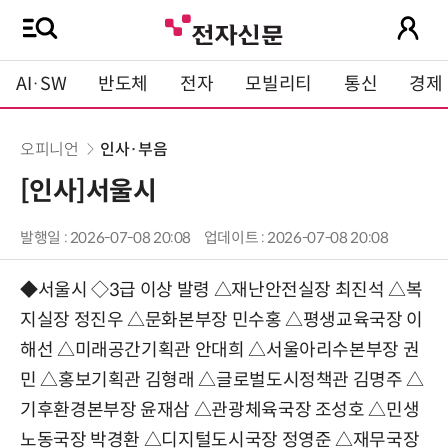
AI·SW
반도체
전자
모빌리티
통신
경제
오피니언
인사·부음
[인사]서울시
발행일 : 2026-07-08 20:08
업데이트 : 2026-07-08 20:08
◆서울시 ◇3급 이상 발령 △
재난안전실장 최진석
△
복
지실장 정진우
△
문화본부장 민수홍
△
평생교육국장 이
해선
△
미래공간기획관 안대희
△
서울아리수본부장 권
민
△
홍보기획관 김형래
△
글로벌도시정책관 김명주
△
기후환경본부장 윤재삼
△
관광체육국장 조성호
△
민생
노동국장 박경환
△
디지털도시국장 정영준
△
재무국장