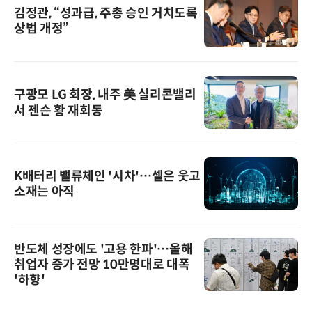
김정관, “성과급, 주총 승인 거치도록
상법 개정”
구광모 LG 회장, 내주 美 실리콘밸리
서 젠슨 황 재회동
K배터리 밸류체인 '시차'…셀은 웃고
소재는 아직
반도체 성장에도 '고용 한파'…올해
취업자 증가 전망 10만명대로 대폭
'하향'