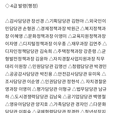
◇ 4급 발령(행정)
△
감사담당관 장선경
△
기획담당관 김현아
△
외국인이
민담당관 손형권
△
경제정책과장 박원근
△
복지정책과
장 이혜영
△
문화정책과장 이영미
△
교육지원정책과장
이자영
△
디지털정책과장 이우종
△
재무과장 김연주
△
디자인정책담당관 김숙희
△
주택정책과장 강준령
△
균
형발전정책과장 김윤하
△
자치경찰사업지원과장 직무
대리 이원창
△
민원담당관 김명선
△
청렴담당관 박경민
△
공공감사담당관 박진용
△
안전감사담당관 유미옥
△
조사담당관 이순영
△
인권담당관 정현석
△
자치경찰운
영과장 이영미
△
평가담당관 이형규
△
법무담당관 남규
하
△
도시경쟁력담당관 김남욱
△
공기업담당관 백명철
△
영유아담당관 양지호
△
가족담당관 경자인
△
다문화
담당관 이희숙
△
국제협력담당관 정경란
△
청년성장지