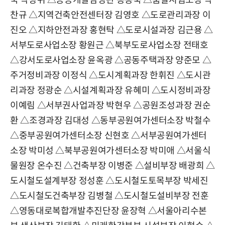
국 박상위 △공공개발담당관 송동욱 △품질시험소장 박
찬규 △지역건축안전센터장 김영호 △도로관리과장 이
진오 △지하안전과장 홍현탁 △도로시설과장 김근용 △
서부도로사업소장 황원근 △북부도로사업소장 전태호
△강서도로사업소장 윤옥광 △공동주택과장 양준모 △
주거정비과장 이정식 △도시계획과장 한휘진 △도시관
리과장 정광순 △시설계획과장 유혜미 △도시정비과장
이예림 △서부권사업과장 박현우 △공원조성과장 권순
환 △조경과장 김대성 △동부공원여가센터소장 박철수
△중부공원여가센터소장 신현호 △서부공원여가센터
소장 박미성 △북부공원여가센터소장 박미애 △서울식
물원장 온수진 △건축부장 이병준 △설비부장 배광희 △
도시철도설계부장 정성훈 △도시철도토목부장 박세진
△도시철도건축부장 김병철 △도시철도설비부장 전훈
△영동대로복합개발추진단장 윤장혁 △서울아리수본