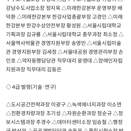
강남수도사업소장 정지욱
△
미래한강본부 운영부장 배
덕환
△
미래한강본부 한강사업총괄부장 고경인
△
미래
한강본부 한강수상안전부장 황성원
△
서울시립대학교
기획과장 김규룡
△
서울시립대학교 총무과장 최소정
△
서울역사박물관 경영지원부장 송영민
△
서울시립미술
관 경영지원부장 김세정
△
서울대공원 경영관리부장 손
인호
△
약자동행담당관 직무대리 윤영대
△
장애인자립
지원과장 직무대리 김동은
◇ 4급 발령(기술·연구)
△도시공간전략과장 이광구 △녹색에너지과장 이소연
△친환경차량과장 조기성 △자원순환과장 정순규 △정
보시스템과장 추경수 △데이터센터소장 임승철 △행정