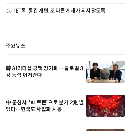
10
[ET톡] 통관 개편, 또 다른 제재가 되지 않도록
주요뉴스
韓 AI리더십 공백 장기화… 글로벌 3
강 동력 꺼져간다
中 통신사, 'AI 토큰'으로 분기 2兆 벌
었다…한국도 사업화 시동