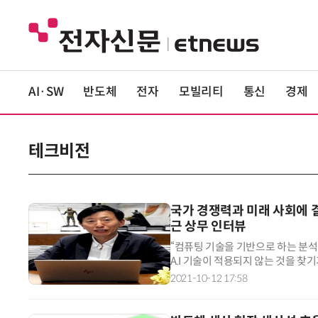
AI·SW
반도체
전자
모빌리티
통신
경제
테크비전
국가 경쟁력과 미래 사회에 결
근 상무 인터뷰
“컴퓨팅 기술을 기반으로 하는 분석
A.I 기술이 적용되지 않는 것을 찾
신적으로
2021-10-12 17:58