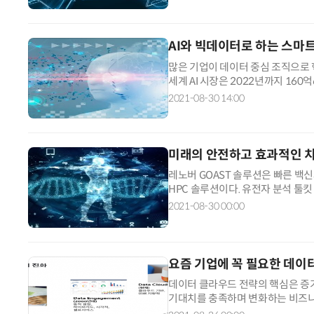
AI와 빅데이터로 하는 스마
많은 기업이 데이터 중심 조직으로 
세계 AI 시장은 2022년까지 160
터량은 2018년 33제타바이트(...
2021-08-30 14:00
미래의 안전하고 효과적인 치
레노버 GOAST 솔루션은 빠른 백
HPC 솔루션이다. 유전자 분석 툴킷
던 전체 게놈 처리 시간을 표준 x8
2021-08-30 00:00
요즘 기업에 꼭 필요한 데이
데이터 클라우드 전략의 핵심은 증
기대치를 충족하며 변화하는 비즈니
목표는 고객이 데이터를 가치로 변