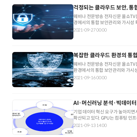
걱정되는 클라우드 보안, 통
웨비나 전문방송 전자신문 올쇼TV는
경에서의 통합 보안관리와 가시성 확
2021-09-27 00:00
복잡한 클라우드 환경의 통합
웨비나 전문방송 전자신문 올쇼TV는
환경에서의 통합 보안관리와 가시성
2021-09-16 00:00
AI·머신러닝 분석·빅데이터
기업 데이터 혁신 요구가 높아지면서
확산되고 있다. GPU는 컴퓨팅 인프
큼 처리해야 할 데이터는 50%...
2021-09-13 14:00