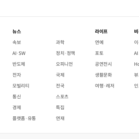
뉴스
라이프
비
속보
과학
연예
이
AI·SW
정치·정책
포토
A
반도체
오피니언
공연전시
H
전자
국제
생활문화
뷰
모빌리티
전국
여행·레저
인
통신
스포츠
경제
특집
플랫폼·유통
연재