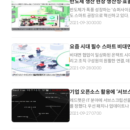
반도체 생산 현장 생산성∙효
반도체가 폭풍 성장하는 '슈퍼사이클
도 스마트 공장으로 혁신하고 있다. 
이터의 분석을 기반으로 전체적인 
2021-09-30 00:00
개선해 반도체 제조 공정의 효율성
일렉트릭의 원격 솔루션을 만나보자
요즘 시대 필수 스마트 비대
비대면 협업이 일상화된 온택트 시
리고 조직 구성원의 원활한 연결, 
에 꼭 필요한 스마트한 비대면 협업
2021-09-28 00:00
크 전문 기업 디딤365가 전하는 
기업 오픈소스 활용에 ‘서브
레드햇은 IT 분야에 서브스크립션
를 정했다. 우선 패치나 업데이트나
강력한 보안도 유지하고 있다. 라
2021-09-27 07:00
로 작동하는지에 대한 인증도 지원