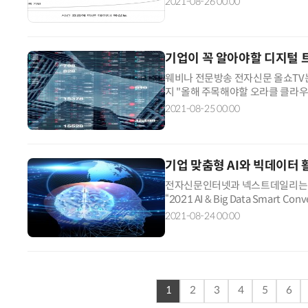
2021-08-26 00:00
기업이 꼭 알아야할 디지털 
웨비나 전문방송 전자신문 올쇼TV는 
지 "올해 주목해야할 오라클 클라우
세미나를 개최한다.
2021-08-25 00:00
기업 맞춤형 AI와 빅데이터 
전자신문인터넷과 넥스트데일리는 오
“2021 AI & Big Data Smart
2021-08-24 00:00
1
2
3
4
5
6