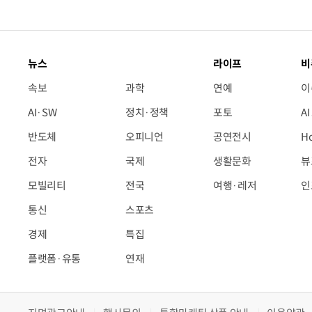
뉴스
라이프
비
속보
과학
연예
이
AI·SW
정치·정책
포토
A
반도체
오피니언
공연전시
H
전자
국제
생활문화
뷰
모빌리티
전국
여행·레저
인
통신
스포츠
경제
특집
플랫폼·유통
연재