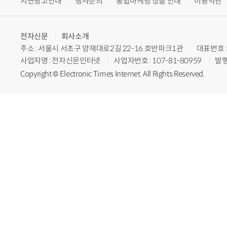
지면광고안내
행사문의
통합마케팅 상품 안내
이용약관
전자신문
회사소개
주소 : 서울시 서초구 양재대로2길 22-16 호반파크1관
대표번호 : 
사업자명 : 전자신문인터넷
사업자번호 : 107-81-80959
발행
Copyright © Electronic Times Internet. All Rights Reserved.