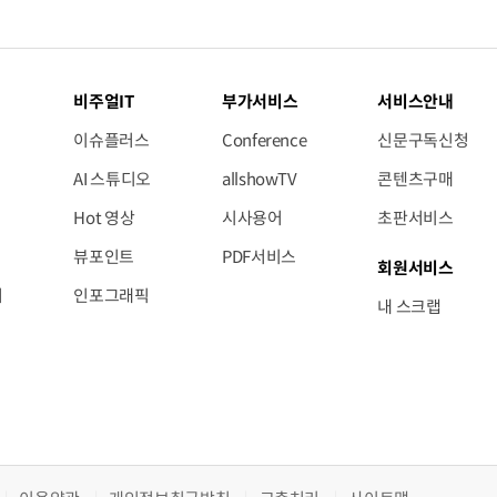
비주얼IT
부가서비스
서비스안내
이슈플러스
Conference
신문구독신청
AI 스튜디오
allshowTV
콘텐츠구매
Hot 영상
시사용어
초판서비스
뷰포인트
PDF서비스
회원서비스
저
인포그래픽
내 스크랩