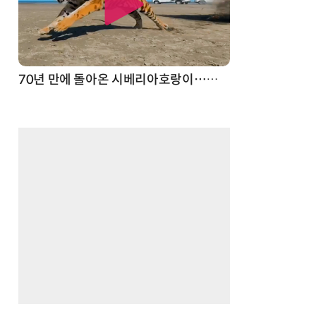
70년 만에 돌아온 시베리아호랑이…카자흐스탄 야생에 풀렸다