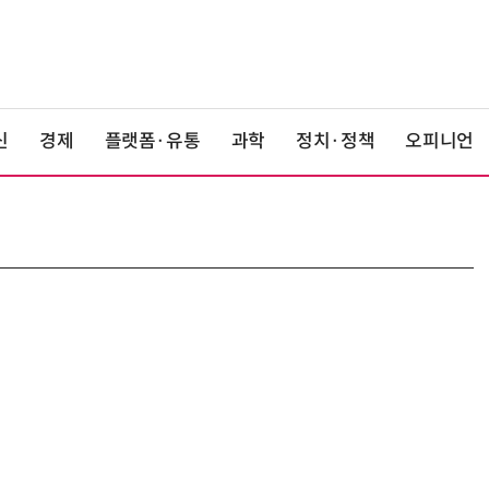
신
경제
플랫폼·유통
과학
정치·정책
오피니언