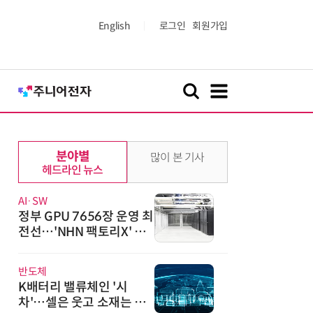
English
로그인
회원가입
분야별
많이 본 기사
헤드라인 뉴스
AI·SW
정부 GPU 7656장 운영 최
전선…'NHN 팩토리X' 가
보니
반도체
K배터리 밸류체인 '시
차'…셀은 웃고 소재는 아