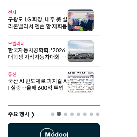
직
전자
구광모 LG 회장, 내주 美 실
리콘밸리서 젠슨 황 재회동
모빌리티
한국자동차공학회, '2026
대학생 자작자동차대회 포
뮬러 부문' 개최
통신
국산 AI 반도체로 피지컬 A
I 실증…올해 600억 투입
주요 행사
❯