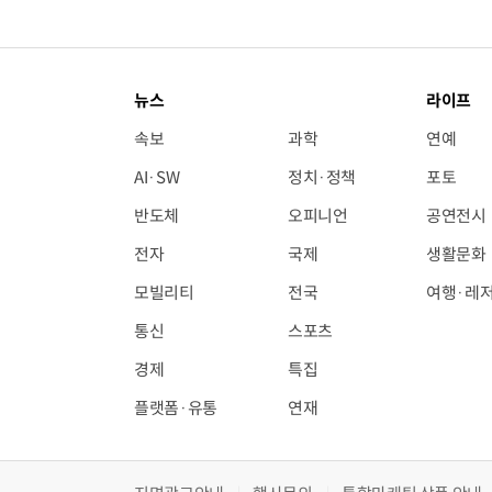
뉴스
라이프
속보
과학
연예
AI·SW
정치·정책
포토
반도체
오피니언
공연전시
전자
국제
생활문화
모빌리티
전국
여행·레
통신
스포츠
경제
특집
플랫폼·유통
연재