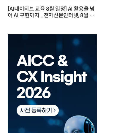
[AI네이티브 교육 8월 일정] AI 활용을 넘
어 AI 구현까지...전자신문인터넷, 8월 실
전 교육·워크숍 개최 발행일 : 2026-07-
23 10:46