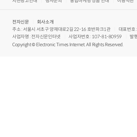
지면광고안내
행사문의
통합마케팅 상품 안내
이용약관
전자신문
회사소개
주소 : 서울시 서초구 양재대로2길 22-16 호반파크1관
대표번호 : 
사업자명 : 전자신문인터넷
사업자번호 : 107-81-80959
발행
Copyright © Electronic Times Internet. All Rights Reserved.