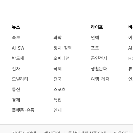
뉴스
라이프
비
속보
과학
연예
이
AI·SW
정치·정책
포토
A
반도체
오피니언
공연전시
H
전자
국제
생활문화
뷰
모빌리티
전국
여행·레저
인
통신
스포츠
경제
특집
플랫폼·유통
연재