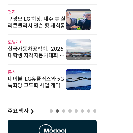
직
전자
구광모 LG 회장, 내주 美 실
리콘밸리서 젠슨 황 재회동
모빌리티
한국자동차공학회, '2026
대학생 자작자동차대회 포
뮬러 부문' 개최
통신
네이블, LG유플러스와 5G
특화망 고도화 사업 계약
주요 행사
❯