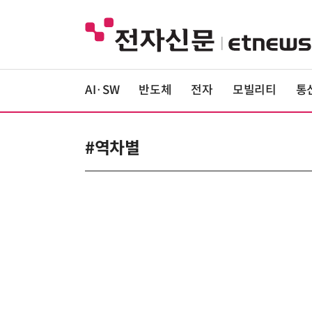
AI·SW
반도체
전자
모빌리티
통
#역차별