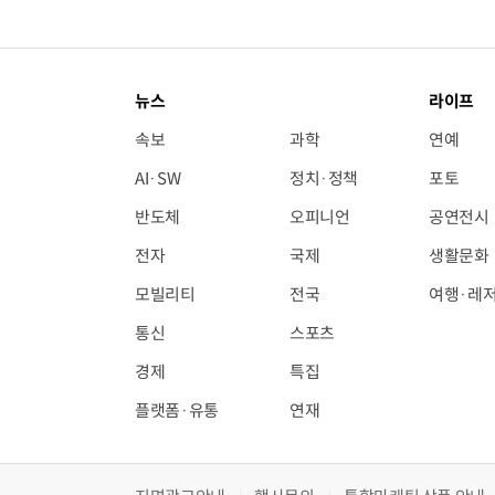
뉴스
라이프
속보
과학
연예
AI·SW
정치·정책
포토
반도체
오피니언
공연전시
전자
국제
생활문화
모빌리티
전국
여행·레
통신
스포츠
경제
특집
플랫폼·유통
연재