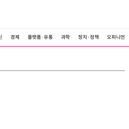
신
경제
플랫폼·유통
과학
정치·정책
오피니언