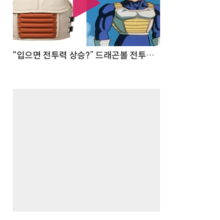
 순간
“입으면 전투력 상승?” 드래곤볼 전투복 닮은 중량조끼