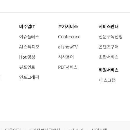
비주얼IT
부가서비스
서비스안내
이슈플러스
Conference
신문구독신청
AI 스튜디오
allshowTV
콘텐츠구매
Hot 영상
시사용어
초판서비스
뷰포인트
PDF서비스
회원서비스
저
인포그래픽
내 스크랩