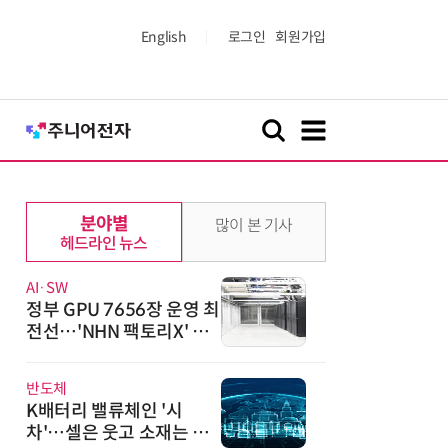
English
로그인
회원가입
분야별
많이 본 기사
헤드라인 뉴스
AI·SW
정부 GPU 7656장 운영 최
전선…'NHN 팩토리X' 가
보니
반도체
K배터리 밸류체인 '시
차'…셀은 웃고 소재는 아