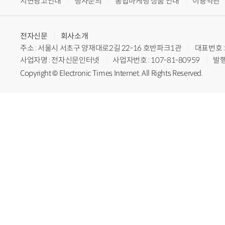
지면광고안내
행사문의
통합마케팅 상품 안내
이용약관
전자신문
회사소개
주소 : 서울시 서초구 양재대로2길 22-16 호반파크1관
대표번호 : 
사업자명 : 전자신문인터넷
사업자번호 : 107-81-80959
발행
Copyright © Electronic Times Internet. All Rights Reserved.