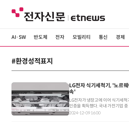
AI·SW
반도체
전자
모빌리티
통신
경제
#환경성적표지
LG전자 식기세척기, '노르웨
속'
LG전자가 냉장고에 이어 식기세척기(
인증을 획득했다. 국내 가전기업 중 처
애주기에 걸쳐 환경에 미치는 영향
2024-12-09 16:00