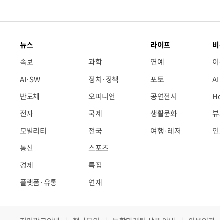
뉴스
라이프
비
속보
과학
연예
이
AI·SW
정치·정책
포토
A
반도체
오피니언
공연전시
H
전자
국제
생활문화
뷰
모빌리티
전국
여행·레저
인
통신
스포츠
경제
특집
플랫폼·유통
연재