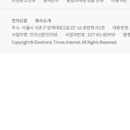
지면광고안내
행사문의
통합마케팅 상품 안내
이용약관
전자신문
회사소개
주소 : 서울시 서초구 양재대로2길 22-16 호반파크1관
대표번호 : 
사업자명 : 전자신문인터넷
사업자번호 : 107-81-80959
발행
Copyright © Electronic Times Internet. All Rights Reserved.