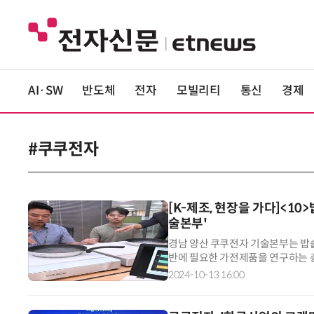
AI·SW
반도체
전자
모빌리티
통신
경제
#쿠쿠전자
[K-제조, 현장을 가다]<1
술본부'
경남 양산 쿠쿠전자 기술본부는 밥솥
반에 필요한 가전제품을 연구하는 총
열 기술력은 쿠쿠전자의 핵심이다. 
2024-10-13 16:00