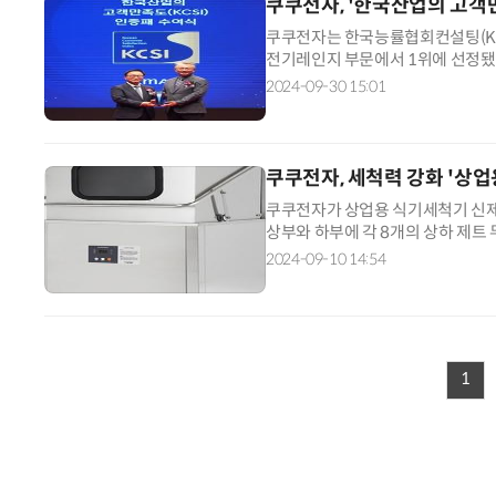
쿠쿠전자, '한국산업의 고객
쿠쿠전자는 한국능률협회컨설팅(KMA
전기레인지 부문에서 1위에 선정됐다
력을 인정받고 있는 고객만족도 조사 
2024-09-30 15:01
쿠쿠전자, 세척력 강화 '상업
쿠쿠전자가 상업용 식기세척기 신제
상부와 하부에 각 8개의 상하 제트 
력으로 동시에 여러 방향에서 세척
2024-09-10 14:54
1