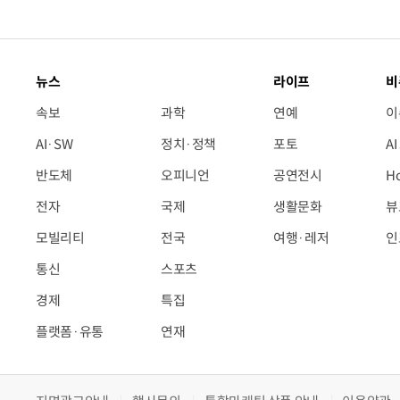
뉴스
라이프
비
속보
과학
연예
이
AI·SW
정치·정책
포토
A
반도체
오피니언
공연전시
H
전자
국제
생활문화
뷰
모빌리티
전국
여행·레저
인
통신
스포츠
경제
특집
플랫폼·유통
연재