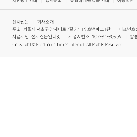
지면광고안내
행사문의
통합마케팅 상품 안내
이용약관
전자신문
회사소개
주소 : 서울시 서초구 양재대로2길 22-16 호반파크1관
대표번호 : 
사업자명 : 전자신문인터넷
사업자번호 : 107-81-80959
발행
Copyright © Electronic Times Internet. All Rights Reserved.