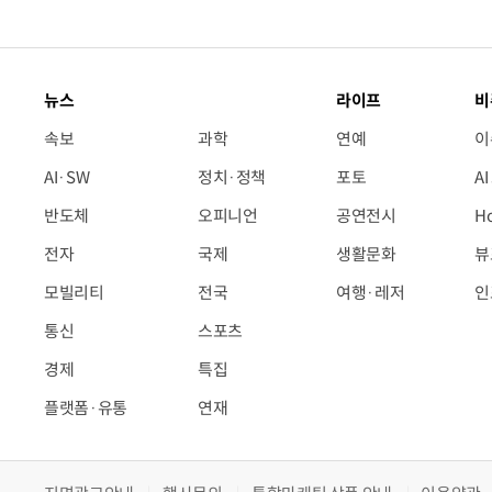
뉴스
라이프
비
속보
과학
연예
이
AI·SW
정치·정책
포토
A
반도체
오피니언
공연전시
H
전자
국제
생활문화
뷰
모빌리티
전국
여행·레저
인
통신
스포츠
경제
특집
플랫폼·유통
연재