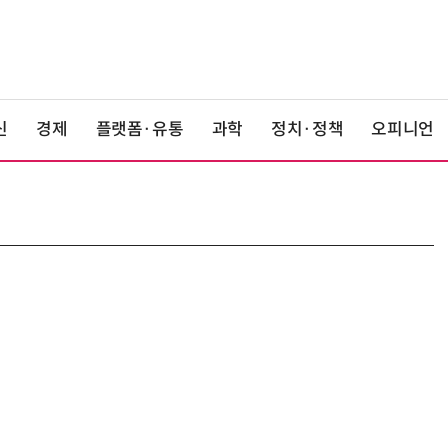
신
경제
플랫폼·유통
과학
정치·정책
오피니언