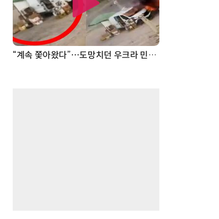
“계속 쫓아왔다”…도망치던 우크라 민간인 공격한 러 자폭 드론