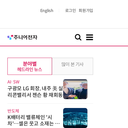
English
로그인
회원가입
분야별
많이 본 기사
헤드라인 뉴스
AI·SW
구광모 LG 회장, 내주 美 실
리콘밸리서 젠슨 황 재회동
반도체
K배터리 밸류체인 '시
차'…셀은 웃고 소재는 아