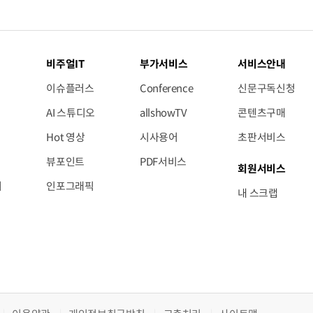
비주얼IT
부가서비스
서비스안내
이슈플러스
Conference
신문구독신청
AI 스튜디오
allshowTV
콘텐츠구매
Hot 영상
시사용어
초판서비스
뷰포인트
PDF서비스
회원서비스
저
인포그래픽
내 스크랩