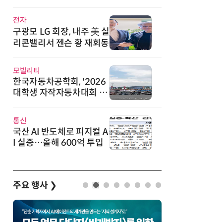
직
전자
구광모 LG 회장, 내주 美 실
리콘밸리서 젠슨 황 재회동
모빌리티
한국자동차공학회, '2026
대학생 자작자동차대회 포
뮬러 부문' 개최
통신
국산 AI 반도체로 피지컬 A
I 실증…올해 600억 투입
주요 행사
❯