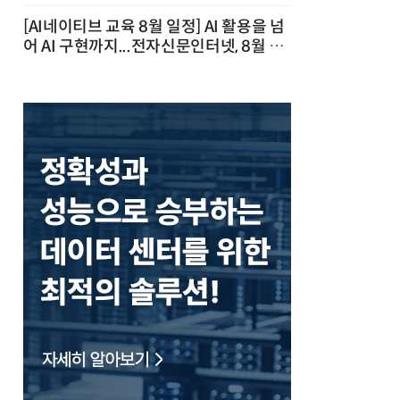
[AI네이티브 교육 8월 일정] AI 활용을 넘
어 AI 구현까지...전자신문인터넷, 8월 실
전 교육·워크숍 개최 발행일 : 2026-07-
23 10:46