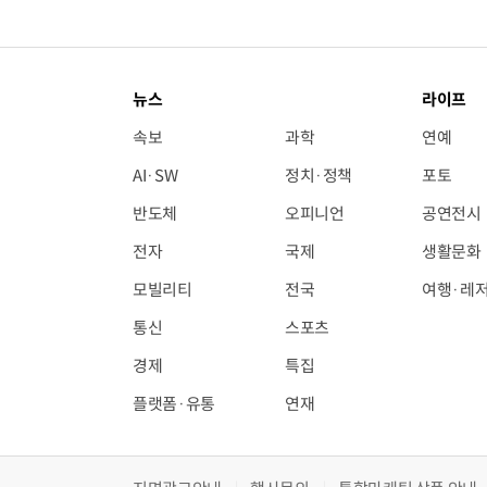
뉴스
라이프
속보
과학
연예
AI·SW
정치·정책
포토
반도체
오피니언
공연전시
전자
국제
생활문화
모빌리티
전국
여행·레
통신
스포츠
경제
특집
플랫폼·유통
연재