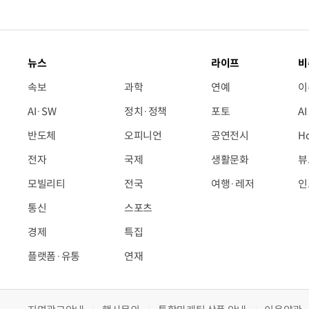
뉴스
라이프
비
속보
과학
연예
이
AI·SW
정치·정책
포토
A
반도체
오피니언
공연전시
H
전자
국제
생활문화
뷰
모빌리티
전국
여행·레저
인
통신
스포츠
경제
특집
플랫폼·유통
연재