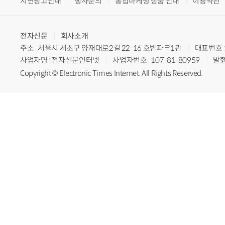
지면광고안내
행사문의
통합마케팅 상품 안내
이용약관
전자신문
회사소개
주소 : 서울시 서초구 양재대로2길 22-16 호반파크1관
대표번호 : 
사업자명 : 전자신문인터넷
사업자번호 : 107-81-80959
발행
Copyright © Electronic Times Internet. All Rights Reserved.