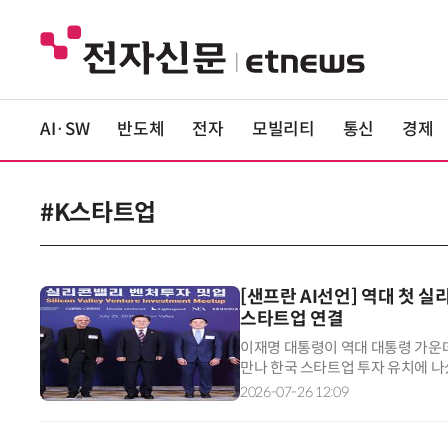
AI·SW
반도체
전자
모빌리티
통신
경제
#K스타트업
[샌프란 AI선언] 역대 첫 실
스타트업 연결
이재명 대통령이 역대 대통령 가운
만나 한국 스타트업 투자 유치에 나
자'인 앤드리슨 호로위츠(a16z),
2026-07-26 12:09
금공단이 한자리에 모여 협력 기반을
신 생태계 연결을 한 단계 끌어올리