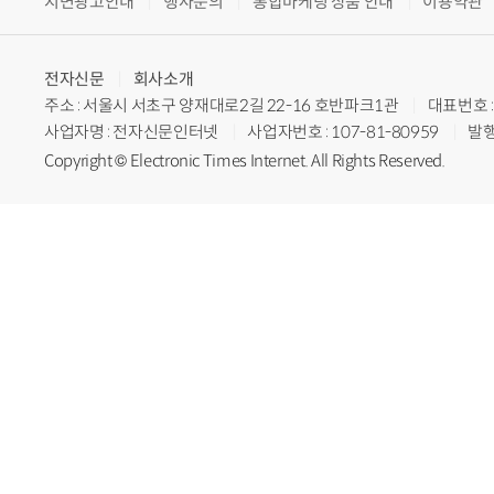
지면광고안내
행사문의
통합마케팅 상품 안내
이용약관
전자신문
회사소개
주소 : 서울시 서초구 양재대로2길 22-16 호반파크1관
대표번호 : 
사업자명 : 전자신문인터넷
사업자번호 : 107-81-80959
발행
Copyright © Electronic Times Internet. All Rights Reserved.