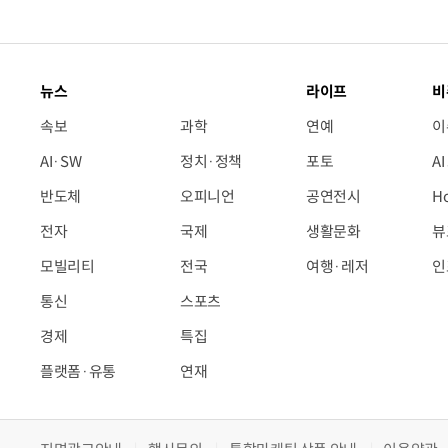
뉴스
라이프
비
속보
과학
연예
이
AI·SW
정치·정책
포토
A
반도체
오피니언
공연전시
H
전자
국제
생활문화
뷰
모빌리티
전국
여행·레저
인
통신
스포츠
경제
특집
플랫폼·유통
연재