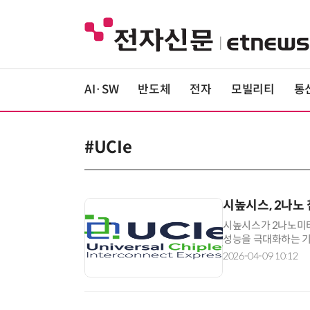
AI·SW
반도체
전자
모빌리티
통
#UCIe
시높시스, 2나노 
시높시스가 2나노미터
성능을 극대화하는 기
산(IP) 기업 시높시스는
2026-04-09 10:12