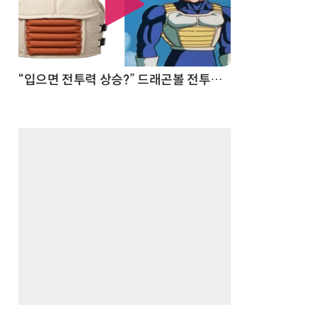
 순간
“입으면 전투력 상승?” 드래곤볼 전투복 닮은 중량조끼