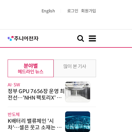
English
로그인
회원가입
분야별
많이 본 기사
헤드라인 뉴스
AI·SW
정부 GPU 7656장 운영 최
전선…'NHN 팩토리X' 가
보니
반도체
K배터리 밸류체인 '시
차'…셀은 웃고 소재는 아