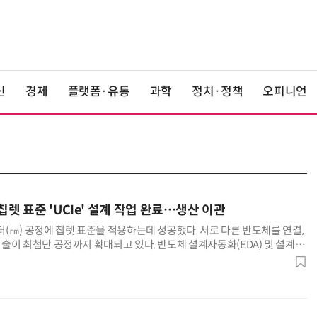
신
경제
플랫폼·유통
과학
정치·정책
오피니언
칩렛 표준 'UCIe' 설계 작업 완료…생산 이관
(㎚) 공정에 칩렛 표준을 적용하는데 성공했다. 서로 다른 반도체를 연결,
술이 최첨단 공정까지 확대되고 있다. 반도체 설계자동화(EDA) 및 설계자
 최근 2㎚ 공정 기술로 64Gbps UCIe IP를 테