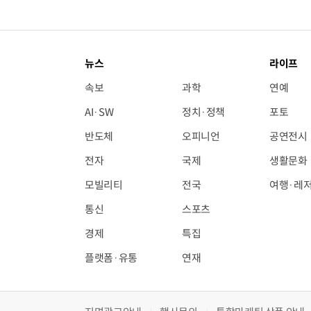
뉴스
라이프
속보
과학
연예
AI·SW
정치·정책
포토
반도체
오피니언
공연전시
전자
국제
생활문화
모빌리티
전국
여행·레
통신
스포츠
경제
특집
플랫폼·유통
연재