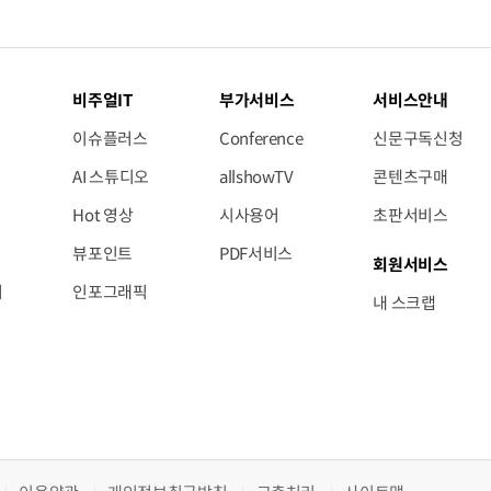
비주얼IT
부가서비스
서비스안내
이슈플러스
Conference
신문구독신청
AI 스튜디오
allshowTV
콘텐츠구매
Hot 영상
시사용어
초판서비스
뷰포인트
PDF서비스
회원서비스
저
인포그래픽
내 스크랩