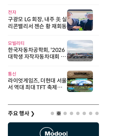
직
전자
구광모 LG 회장, 내주 美 실
리콘밸리서 젠슨 황 재회동
모빌리티
한국자동차공학회, '2026
대학생 자작자동차대회 포
뮬러 부문' 개최
통신
라이엇게임즈, 더현대 서울
서 역대 최대 TFT 축제…
신규 세트 '신비의 숲' 띄운
다
주요 행사
❯