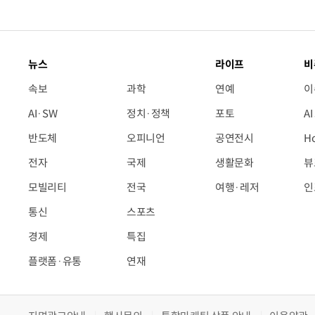
뉴스
라이프
비
속보
과학
연예
이
AI·SW
정치·정책
포토
A
반도체
오피니언
공연전시
H
전자
국제
생활문화
뷰
모빌리티
전국
여행·레저
인
통신
스포츠
경제
특집
플랫폼·유통
연재