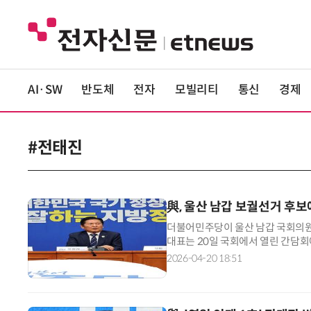
AI·SW
반도체
전자
모빌리티
통신
경제
#전태진
與, 울산 남갑 보궐선거 후보
더불어민주당이 울산 남갑 국회의원
대표는 20일 국회에서 열린 간담회
이 될 자리에 인재 영입 1호인 전 
2026-04-20 18:51