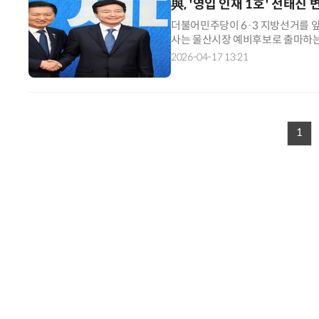
與, '영입 인재 1호' 전태
더불어민주당이 6·3 지방선거를 앞두
사는 울산시장 예비후보로 출마하는
정청래 대표는 17일 국회에서 열린
2026-04-17 13:21
1