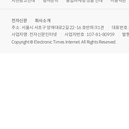
지면광고안내
행사문의
통합마케팅 상품 안내
이용약관
전자신문
회사소개
주소 : 서울시 서초구 양재대로2길 22-16 호반파크1관
대표번호 : 
사업자명 : 전자신문인터넷
사업자번호 : 107-81-80959
발행
Copyright © Electronic Times Internet. All Rights Reserved.