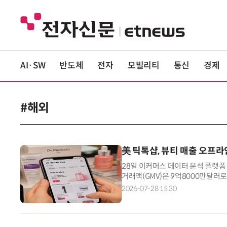
AI·SW
반도체
전자
모빌리티
통신
경제
#해외
美 틱톡샵, 뷰티 매출 오프
28일 이커머스 데이터 분석 플랫폼
거래액(GMV)은 9억8000만달러로 
티 브랜드가 매출 1·2위를 차지하
2026-07-28 15:30