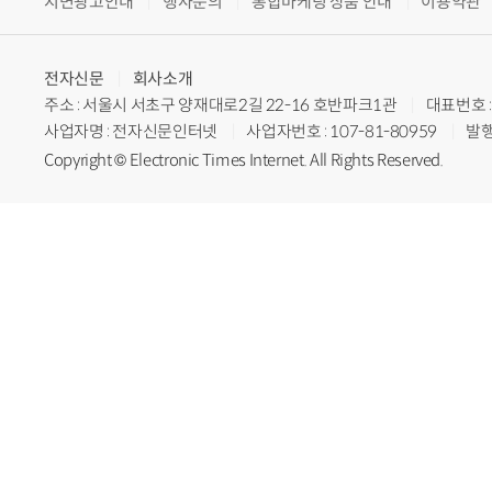
지면광고안내
행사문의
통합마케팅 상품 안내
이용약관
전자신문
회사소개
주소 : 서울시 서초구 양재대로2길 22-16 호반파크1관
대표번호 : 
사업자명 : 전자신문인터넷
사업자번호 : 107-81-80959
발행
Copyright © Electronic Times Internet. All Rights Reserved.