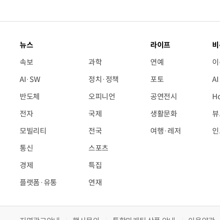
뉴스
라이프
비
속보
과학
연예
이
AI·SW
정치·정책
포토
A
반도체
오피니언
공연전시
H
전자
국제
생활문화
뷰
모빌리티
전국
여행·레저
인
통신
스포츠
경제
특집
플랫폼·유통
연재