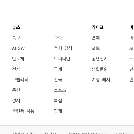
뉴스
라이프
비
속보
과학
연예
이
AI·SW
정치·정책
포토
A
반도체
오피니언
공연전시
H
전자
국제
생활문화
뷰
모빌리티
전국
여행·레저
인
통신
스포츠
경제
특집
플랫폼·유통
연재