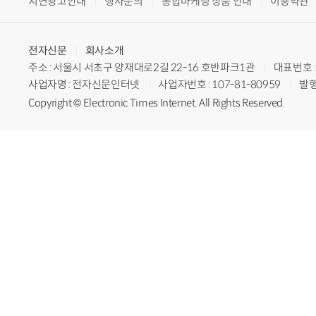
지면광고안내
행사문의
통합마케팅 상품 안내
이용약관
전자신문
회사소개
주소 : 서울시 서초구 양재대로2길 22-16 호반파크1관
대표번호 : 
사업자명 : 전자신문인터넷
사업자번호 : 107-81-80959
발행
Copyright © Electronic Times Internet. All Rights Reserved.