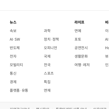
뉴스
라이프
비
속보
과학
연예
이
AI·SW
정치·정책
포토
A
반도체
오피니언
공연전시
H
전자
국제
생활문화
뷰
모빌리티
전국
여행·레저
인
통신
스포츠
경제
특집
플랫폼·유통
연재