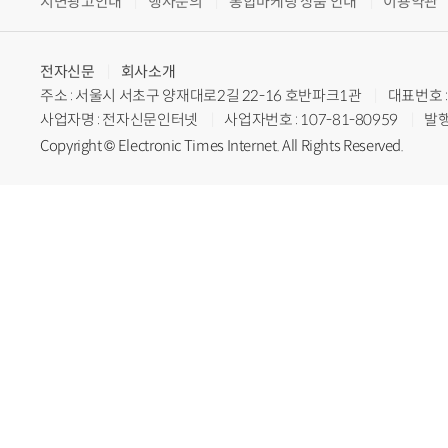
지면광고안내
행사문의
통합마케팅 상품 안내
이용약관
전자신문
회사소개
주소 : 서울시 서초구 양재대로2길 22-16 호반파크1관
대표번호 : 
사업자명 : 전자신문인터넷
사업자번호 : 107-81-80959
발행
Copyright © Electronic Times Internet. All Rights Reserved.