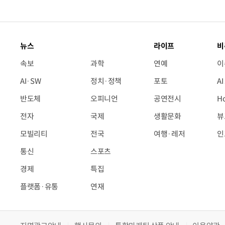
뉴스
라이프
비
속보
과학
연예
이
AI·SW
정치·정책
포토
A
반도체
오피니언
공연전시
H
전자
국제
생활문화
뷰
모빌리티
전국
여행·레저
인
통신
스포츠
경제
특집
플랫폼·유통
연재