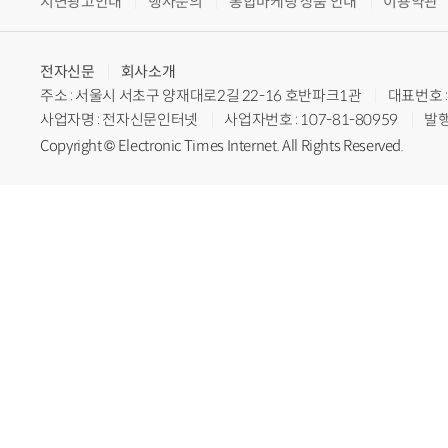
지면광고안내
행사문의
통합마케팅 상품 안내
이용약관
전자신문
회사소개
주소 : 서울시 서초구 양재대로2길 22-16 호반파크1관
대표번호 : 
사업자명 : 전자신문인터넷
사업자번호 : 107-81-80959
발행
Copyright © Electronic Times Internet. All Rights Reserved.