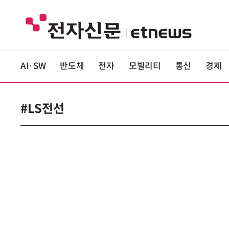
AI·SW
반도체
전자
모빌리티
통신
경제
#LS전선