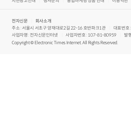
지면광고안내
행사문의
통합마케팅 상품 안내
이용약관
전자신문
회사소개
주소 : 서울시 서초구 양재대로2길 22-16 호반파크1관
대표번호 : 
사업자명 : 전자신문인터넷
사업자번호 : 107-81-80959
발행
Copyright © Electronic Times Internet. All Rights Reserved.