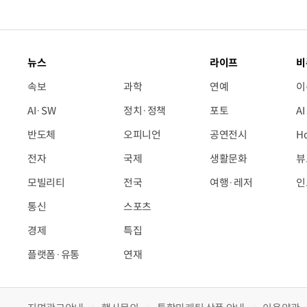
뉴스
라이프
비
속보
과학
연예
이
AI·SW
정치·정책
포토
A
반도체
오피니언
공연전시
H
전자
국제
생활문화
뷰
모빌리티
전국
여행·레저
인
통신
스포츠
경제
특집
플랫폼·유통
연재