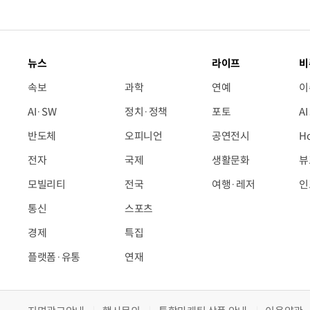
뉴스
라이프
비
속보
과학
연예
이
AI·SW
정치·정책
포토
A
반도체
오피니언
공연전시
H
전자
국제
생활문화
뷰
모빌리티
전국
여행·레저
인
통신
스포츠
경제
특집
플랫폼·유통
연재