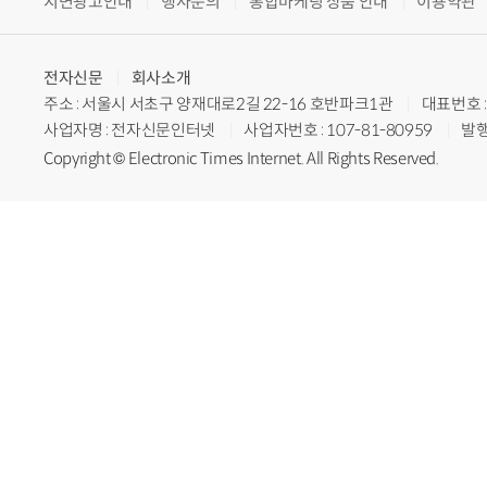
지면광고안내
행사문의
통합마케팅 상품 안내
이용약관
전자신문
회사소개
주소 : 서울시 서초구 양재대로2길 22-16 호반파크1관
대표번호 : 
사업자명 : 전자신문인터넷
사업자번호 : 107-81-80959
발행
Copyright © Electronic Times Internet. All Rights Reserved.