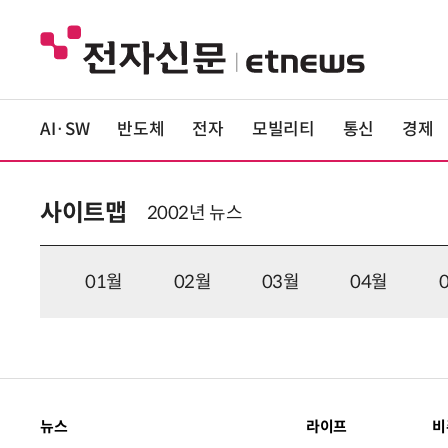
AI·SW
반도체
전자
모빌리티
통신
경제
사이트맵
2002년
뉴스
01월
02월
03월
04월
뉴스
라이프
비