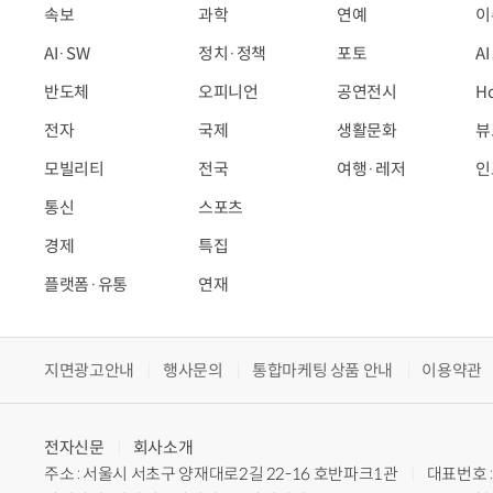
속보
과학
연예
이
AI·SW
정치·정책
포토
A
반도체
오피니언
공연전시
H
전자
국제
생활문화
뷰
모빌리티
전국
여행·레저
인
통신
스포츠
경제
특집
플랫폼·유통
연재
지면광고안내
행사문의
통합마케팅 상품 안내
이용약관
전자신문
회사소개
주소 : 서울시 서초구 양재대로2길 22-16 호반파크1관
대표번호 : 