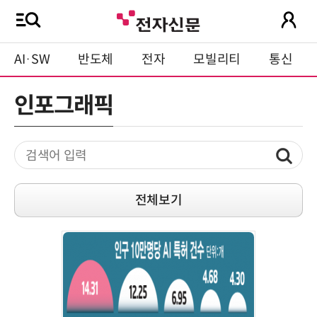
AI·SW
반도체
전자
모빌리티
통신
인포그래픽
전체보기