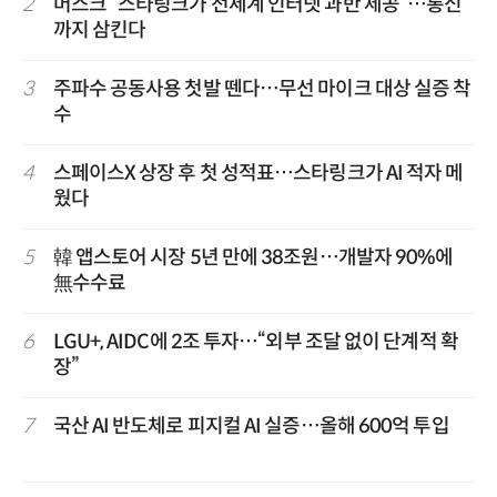
2
머스크 “스타링크가 전세계 인터넷 과반 제공”…통신
까지 삼킨다
3
주파수 공동사용 첫발 뗀다…무선 마이크 대상 실증 착
수
4
스페이스X 상장 후 첫 성적표…스타링크가 AI 적자 메
웠다
5
韓 앱스토어 시장 5년 만에 38조원…개발자 90%에
無수수료
6
LGU+, AIDC에 2조 투자…“외부 조달 없이 단계적 확
장”
7
국산 AI 반도체로 피지컬 AI 실증…올해 600억 투입