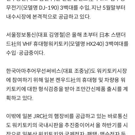
무전기(모델명 DJ-190) 3백대를 수입, 지난 5월말부터
내수시장에 본격적으로 공급하고 있다.
서울정보통신(대표 김영철)은 올해 초부터 日本 스탠더
드社의 VHF 휴대형워키토키(모델명 HX240) 3백여대를
수입·공급중이다.
한국아마추어무선써비스(대표 조중남)도 워키토키시장
에 참여하기 위해 일본 켄우드社의 휴대형 및 차량용 워
키토키에 대한 형식검증을 받아 조만간신제품 출시를 계
획하고 있다.
이밖에 일본 JRC社의 햄장비를 공급하고 있는 바로통신
도 워키토키의 국내시판을 추진중이어서 올 하반기를 시
작으로 일본산 워키토키와 국제전자·팬택·맥슨전자 등