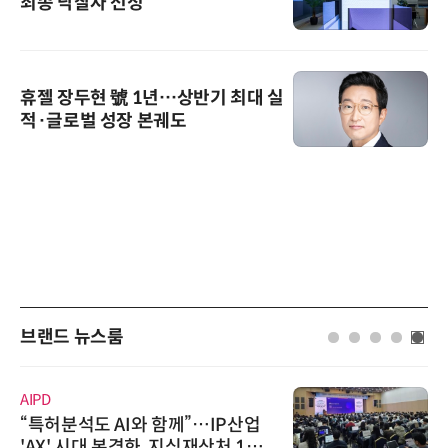
최종 낙찰자 선정
휴젤 장두현 號 1년…상반기 최대 실
적·글로벌 성장 본궤도
브랜드 뉴스룸
AIPD
“특허분석도 AI와 함께”…IP산업
'AX' 시대 본격화, 지식재산처 1호