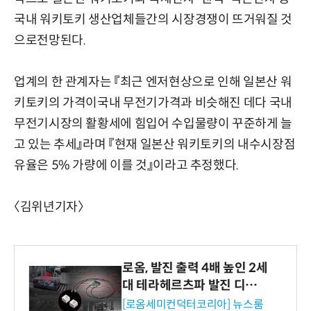
국내 워키토키 생산업체들간의 시장경쟁이 뜨거워질 것
으로전망된다.
업계의 한 관계자는 『최근 엔저현상으로 인해 일본산 워
키토키의 가격이국내 무전기가격과 비슷해진 데다 국내
무전기시장의 활황세에 힘입어 수입물량이 꾸준하게 늘
고 있는 추세』라며 『현재 일본산 워키토키의 내수시장점
유율은 5% 가량에 이를 것』이라고 추정했다.
〈김위년기자〉
로옴, 발진 출력 4배 높인 2세
대 테라헤르츠파 발진 디바이
스 개발
[로옴세미컨덕터코리아] 뉴스룸