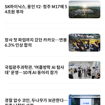
SK하이닉스, 용인 Y2·청주 M17에 5
4조원 투자
창사 첫 파업까지 갔던 카카오…연봉
6.3% 인상 합의
국립광주과학관, '여름방학 AI 탐사
대' 운영…10개 AI 동아리 참가
경찰 압수 코인, 두나무가 보관한다…