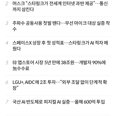
2
머스크 “스타링크가 전세계 인터넷 과반 제공”…통신
까지 삼킨다
3
주파수 공동사용 첫발 뗀다…무선 마이크 대상 실증 착
수
4
스페이스X 상장 후 첫 성적표…스타링크가 AI 적자 메
웠다
5
韓 앱스토어 시장 5년 만에 38조원…개발자 90%에
無수수료
6
LGU+, AIDC에 2조 투자…“외부 조달 없이 단계적 확
장”
7
국산 AI 반도체로 피지컬 AI 실증…올해 600억 투입