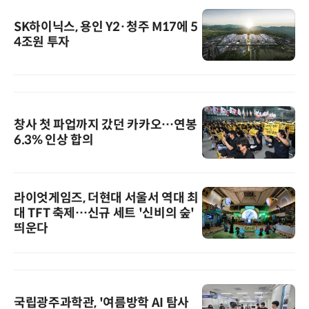
SK하이닉스, 용인 Y2·청주 M17에 5
4조원 투자
창사 첫 파업까지 갔던 카카오…연봉
6.3% 인상 합의
라이엇게임즈, 더현대 서울서 역대 최
대 TFT 축제…신규 세트 '신비의 숲'
띄운다
국립광주과학관, '여름방학 AI 탐사