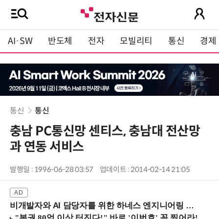
AI·SW
반도체
전자
모빌리티
통신
경제
통신
통신
충남 PC통신망 센티스, 충남대 전산망
과 연동 서비스
발행일 : 1996-06-28 03:57
업데이트 : 2014-02-14 21:05
비개발자와 AI 담당자를 위한 하네스 엔지니어링 입문과정 (8/20 신논현역)