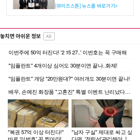
증 최고 등급 수여
[와이즈스톤] 뉴스룸 바로가기>
놓치면 아쉬운 정보
AD