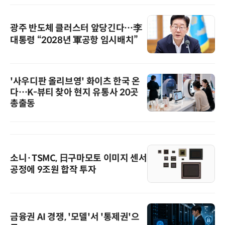
광주 반도체 클러스터 앞당긴다…李
대통령 “2028년 軍공항 임시배치”
'사우디판 올리브영' 화이츠 한국 온
다…K-뷰티 찾아 현지 유통사 20곳
총출동
소니·TSMC, 日구마모토 이미지 센서
공정에 9조원 합작 투자
금융권 AI 경쟁, '모델'서 '통제권'으