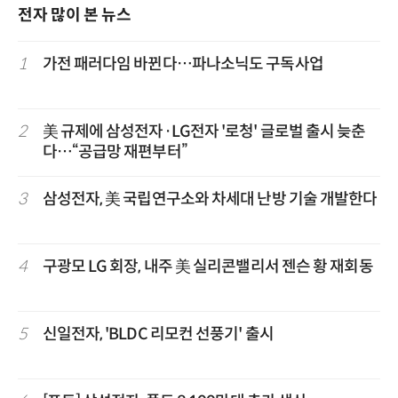
전자 많이 본 뉴스
1
가전 패러다임 바뀐다…파나소닉도 구독사업
2
美 규제에 삼성전자·LG전자 '로청' 글로벌 출시 늦춘
다…“공급망 재편부터”
3
삼성전자, 美 국립연구소와 차세대 난방 기술 개발한다
4
구광모 LG 회장, 내주 美 실리콘밸리서 젠슨 황 재회동
5
신일전자, 'BLDC 리모컨 선풍기' 출시