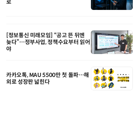
로
[정보통신 미래모임] “공고 뜬 뒤엔
늦다”…정부사업, 정책수요부터 읽어
야
카카오톡, MAU 5500만 첫 돌파…해
외로 성장판 넓힌다