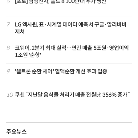
6
[포토] 삼성전자, 폴드 8 100만대 추가 생산
7
LG 엑사원, 표·시계열 데이터 예측서 구글·알리바바
제쳐
8
코웨이, 2분기 최대 실적…연간 매출 5조원·영업이익
1조원 '순항'
9
'셀트론 순환 체어' 혈액순환 개선 효과 입증
10
쿠첸 “지난달 음식물 처리기 매출 전월比 356% 증가”
주요뉴스