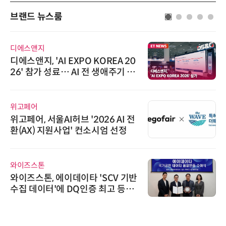
브랜드 뉴스룸
디에스앤지
디에스앤지, 'AI EXPO KOREA 20
26' 참가 성료… AI 전 생애주기 아
우르는 통합 솔루션 선봬
위고페어
위고페어, 서울AI허브 '2026 AI 전
환(AX) 지원사업' 컨소시엄 선정
와이즈스톤
와이즈스톤, 에이데이타 'SCV 기반
수집 데이터'에 DQ인증 최고 등급
수여