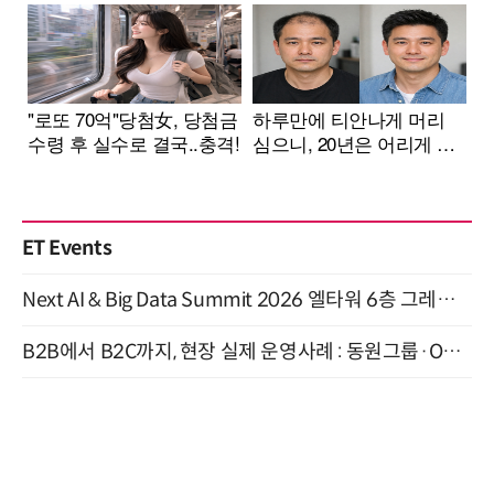
ET Events
Next AI & Big Data Summit 2026 엘타워 6층 그레이스홀 개최 (9/18)
B2B에서 B2C까지, 현장 실제 운영사례 : 동원그룹·OCI·다이닝브랜즈그룹·당근 (8/27)