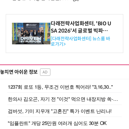
다래전략사업화센터, 'BIO U
SA 2026'서 글로벌 빅파마
와의 비즈니스 미팅 지원…K
[다래전략사업화센터] 뉴스룸 바
로가기>
-바이오 해외 진출 교두보 확
보
놓치면 아쉬운 정보
AD