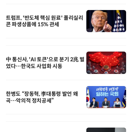
트럼프, '반도체 핵심 원료' 폴리실리
콘 파생상품에 15% 관세
中 통신사, 'AI 토큰'으로 분기 2兆 벌
었다…한국도 사업화 시동
한병도 “장동혁, 李대통령 발언 왜
곡…악의적 정치공세”