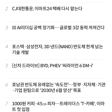
2
CJ대한통운, 이마트24 택배 다시 맡는다
3
韓 AI리더십 공백 장기화… 글로벌 3강 동력 꺼져간다
4
포스텍·삼성전자, 3D 낸드(NAND) 반도체 한계 넘는
기술 개발
5
[신차 드라이브] BYD, PHEV '씨라이언 6 DM-i'
6
호남권 반도체 유례없는 '속도전'…정부·지자체·기관
·기업 원팀으로 '2030년 6월 양산' 목표
7
1000원 커피·45㎝ 피자…트레이더스 'T-카페', 이마
트 첫 입점