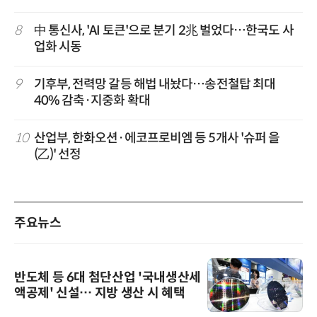
8
中 통신사, 'AI 토큰'으로 분기 2兆 벌었다…한국도 사
업화 시동
9
기후부, 전력망 갈등 해법 내놨다…송전철탑 최대
40% 감축·지중화 확대
10
산업부, 한화오션·에코프로비엠 등 5개사 '슈퍼 을
(乙)' 선정
주요뉴스
반도체 등 6대 첨단산업 '국내생산세
액공제' 신설… 지방 생산 시 혜택