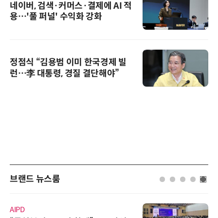
네이버, 검색·커머스·결제에 AI 적
용…'풀 퍼널' 수익화 강화
정점식 “김용범 이미 한국경제 빌
런…李 대통령, 경질 결단해야”
브랜드 뉴스룸
AIPD