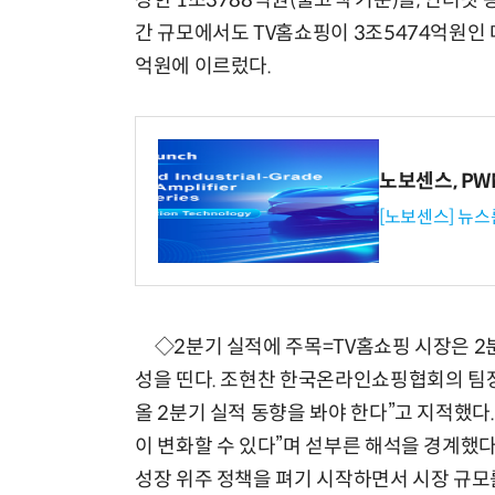
장한 1조3788억원(출고액 기준)을, 인터넷
간 규모에서도 TV홈쇼핑이 3조5474억원인 
억원에 이르렀다.
노보센스, P
[노보센스] 뉴스
◇2분기 실적에 주목=TV홈쇼핑 시장은 2분
성을 띤다. 조현찬 한국온라인쇼핑협회의 팀장
올 2분기 실적 동향을 봐야 한다”고 지적했
이 변화할 수 있다”며 섣부른 해석을 경계했
성장 위주 정책을 펴기 시작하면서 시장 규모