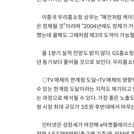
이흥국 우리홈쇼핑 상무는 “예전처럼 케이블
은 정체될 것”이라며 “2004년에도 정체가 
했는데 올해도 그때처럼 제3의 도약이 가능할지
올 1분기 실적 전망도 밝지 않다. GS홈쇼핑
년 동기보다 줄어들 것으로 보인다. 우리홈쇼
◇TV 매체의 한계점 도달=TV 매체의 영향
수 있는 한계점 도달이라는 지적도 제기되고 
는 과정으로 해석될 수 있다. 가장 좋은 노
핑 시장 최대 규모가 3조원 후반대에서 머무
인터넷은 성장세가 여전해 e마켓플레이스(이른