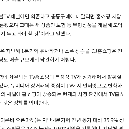
TV 채널에만 의존하고 충동구매에 매달리면 홈쇼핑 시장
거론됐으며 그때는 새 상품인 보험 등 무형상품을 개발해 도약
 두고 봐야 할 것”이라고 말했다.
AI Native Enterprise를 지원하는 AI Ready Data 플랫폼 활용 전략
AI 시대의 옵저버빌리티: GPU·LLM 모니터링부터 AI 기반 장애 대응까지
은 지난해 1분기와 유사하거나 소폭 상승을, CJ홈쇼핑은 전
핑도 매출 규모에서 낙관하기 어렵다.
력에 좌우되는 TV홈쇼핑의 특성상 TV가 상거래에서 발휘할
있다. 뉴미디어 상거래의 중심이 TV에서 인터넷으로 변화하
출도의 채널에 홈쇼핑이 방송되는 현재의 시청 환경에서 TV홈쇼
는 것은 정체를 의미한다.
바 오픈마켓)는 지난 4분기에 전년 동기 대비 35.9% 성