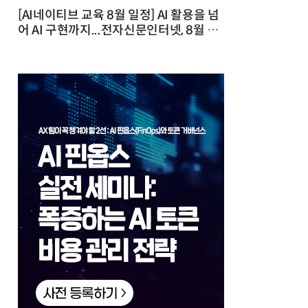
[AI네이티브 교육 8월 일정] AI 활용을 넘
어 AI 구현까지...전자신문인터넷, 8월 실
전 교육·워크숍 개최 발행일 : 2026-07-
23 10:46