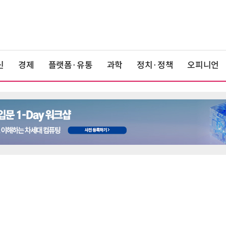
신
경제
플랫폼·유통
과학
정치·정책
오피니언
6
1000원 커피·45㎝ 피자…트레이
더스 'T-카페', 이마트 첫 입점