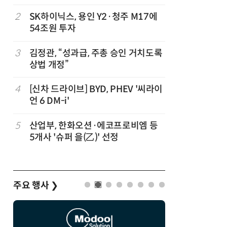
2
SK하이닉스, 용인 Y2·청주 M17에
7
창사 첫 
54조원 투자
봉 6.3%
3
김정관, “성과급, 주총 승인 거치도록
8
CJ대한통
상법 개정”
는다
…
4
[신차 드라이브] BYD, PHEV '씨라이
9
배민, 라
언 6 DM-i'
무자격 라
5
산업부, 한화오션·에코프로비엠 등
10
트럼프, 
5개사 '슈퍼 을(乙)' 선정
콘 파생상
주요 행사
❯