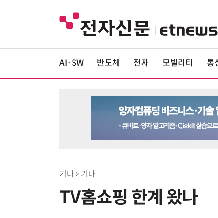
AI·SW
반도체
전자
모빌리티
통
기타 > 기타
TV홈쇼핑 한계 왔나