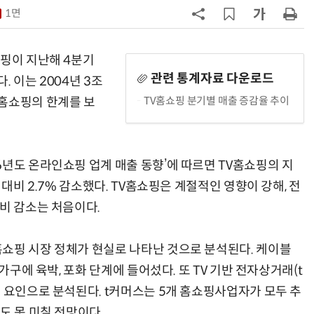
1면
7
창사 첫 파업까지 갔던 카카오…연
봉 6.3% 인상 합의
쇼핑이 지난해 4분기
8
CJ대한통운, 이마트24 택배 다시 맡
관련 통계자료 다운로드
 이는 2004년 3조
는다
TV홈쇼핑 분기별 매출 증감율 추이
홈쇼핑의 한계를 보
9
배민, 라이더 PASS 본인인증 도입
무자격 라이더 차단
년도 온라인쇼핑 업계 매출 동향’에 따르면 TV홈쇼핑의 지
10
트럼프, '반도체 핵심 원료' 폴리실리
 대비 2.7% 감소했다. TV홈쇼핑은 계절적인 영향이 강해, 전
콘 파생상품에 15% 관세
비 감소는 처음이다.
쇼핑 시장 정체가 현실로 나타난 것으로 분석된다. 케이블
가구에 육박, 포화 단계에 들어섰다. 또 TV 기반 전자상거래(t
 요인으로 분석된다. t커머스는 5개 홈쇼핑사업자가 모두 추
도 못 미칠 전망이다.