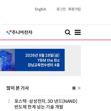
English
로그인
회원가입
많이 본 기사
1
포스텍·삼성전자, 3D 낸드(NAND)
6
1000원
반도체 한계 넘는 기술 개발
더스 'T-