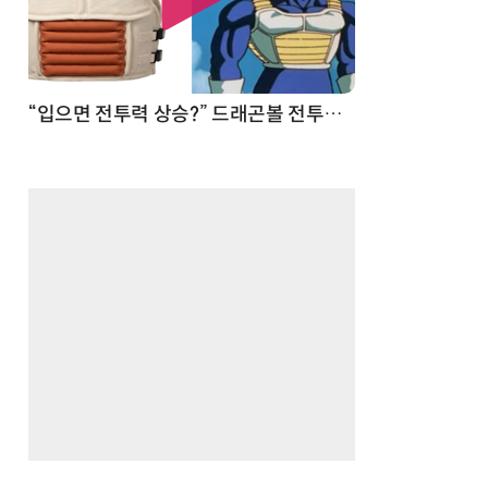
 순간
“입으면 전투력 상승?” 드래곤볼 전투복 닮은 중량조끼