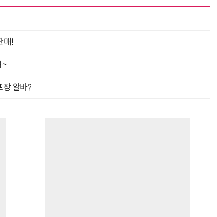
판매!
“계속 쫓아왔다”…도망치던 우크라 민간인 공격한 러 자폭 드론
진정한 우정?…친구 구하려다 둘 다 의자 틈에 목이 낀
여~
프장 알바?