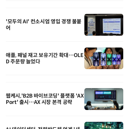
'모두의 AI' 컨소시엄 영입 경쟁 불붙
어
애플, 패널 재고 보유기간 확대…OLE
D 주문량 늘었다
웹케시,'B2B 바이브코딩' 플랫폼 'AX
Port' 출시…AX 시장 본격 공략