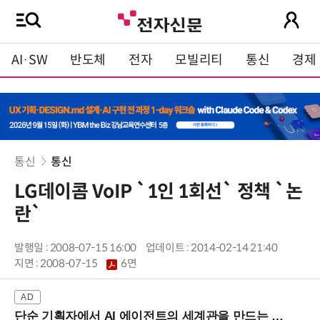
AI·SW
반도체
전자
모빌리티
통신
경제
통신
통신
LG데이콤 VoIP `1인 1회선` 정책 `논
란`
발행일 : 2008-07-15 16:00
업데이트 : 2014-02-14 21:40
지면 :
2008-07-15
6면
단순 기획자에서 AI 에이전트의 세계관을 만드는 지식 설계자로.. (8/20 강남역)