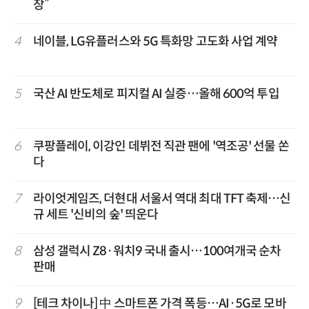
장”
4
네이블, LG유플러스와 5G 특화망 고도화 사업 계약
5
국산 AI 반도체로 피지컬 AI 실증…올해 600억 투입
6
쿠팡플레이, 이강인 데뷔전 직관 팬에 '역조공' 선물 쏜
다
7
라이엇게임즈, 더현대 서울서 역대 최대 TFT 축제…신
규 세트 '신비의 숲' 띄운다
8
삼성 갤럭시 Z8·워치9 국내 출시…100여개국 순차
판매
9
[테크 차이나] 中 스마트폰 가격 폭등…AI·5G로 모바