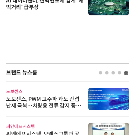
AI 데이터센터, 전력반도체 업계 '새
먹거리' 급부상
브랜드 뉴스룸
노보센스
노보센스, PWM 고주파 과도 간섭
난제 극복…차량용 전류 감지 증폭
기
씨앤에프시스템
씨앤에프시스템, 오웬스그룹과 공