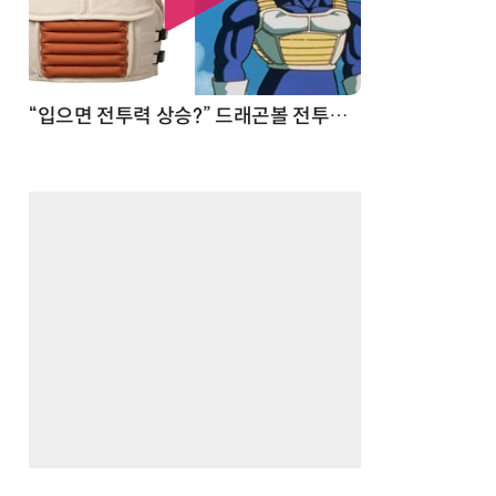
 순간
“입으면 전투력 상승?” 드래곤볼 전투복 닮은 중량조끼