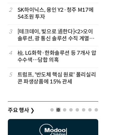
2
SK하이닉스, 용인 Y2·청주 M17에
7
인텔 오하
54조원 투자
속…외부 
3
[테크데이, 빛으로 通한다]<2>오이
8
삼성전자 
솔루션, 광 통신 솔루션 수직 계열
·PIM',
화…'실리콘 포토닉스·CPO 집중 공
략'
4
檢, LG화학·한화솔루션 등 7개사 압
9
K배터리 
수수색…담합 의혹
고 소재는
5
트럼프, '반도체 핵심 원료' 폴리실리
10
[테크 차
콘 파생상품에 15% 관세
넘었다…中
험대
주요 행사
❯