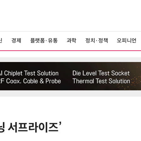
신
경제
플랫폼·유통
과학
정치·정책
오피니언
닝 서프라이즈’
6
AMD, 데이터센터 매출 2배 급증…2
분기 사상 최대 매출