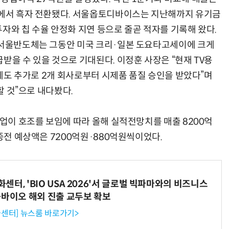
자에서 흑자 전환됐다. 서울옵토디바이스는 지난해까지 유기금
자와 칩 수율 안정화 지연 등으로 줄곧 적자를 기록해 왔다.
 서울반도체는 그동안 미국 크리·일본 도요타고세이에 크게
받을 수 있을 것으로 기대된다. 이정훈 사장은 “현재 TV용
AI Native Enterprise를 지원하는 AI Ready Data 플랫폼 활용 전략
AI 시대의 옵저버빌리티: GPU·LLM 모니터링부터 AI 기반 장애 대응까지
 외에도 추가로 2개 회사로부터 시제품 품질 승인을 받았다”며
할 것”으로 내다봤다.
업이 호조를 보임에 따라 올해 실적전망치를 매출 8200억
 종전 예상액은 7200억원·880억원씩이었다.
터, 'BIO USA 2026'서 글로벌 빅파마와의 비즈니스
-바이오 해외 진출 교두보 확보
센터] 뉴스룸 바로가기>