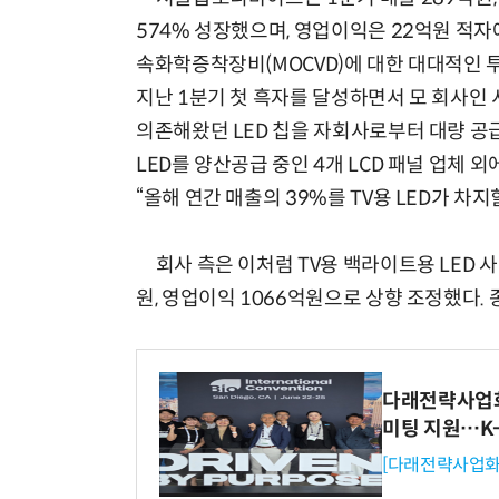
574% 성장했으며, 영업이익은 22억원 적
속화학증착장비(MOCVD)에 대한 대대적인 투
지난 1분기 첫 흑자를 달성하면서 모 회사인
의존해왔던 LED 칩을 자회사로부터 대량 공급
LED를 양산공급 중인 4개 LCD 패널 업체
“올해 연간 매출의 39%를 TV용 LED가 차지
회사 측은 이처럼 TV용 백라이트용 LED 사
원, 영업이익 1066억원으로 상향 조정했다.
다래전략사업화센
미팅 지원…K
[다래전략사업화