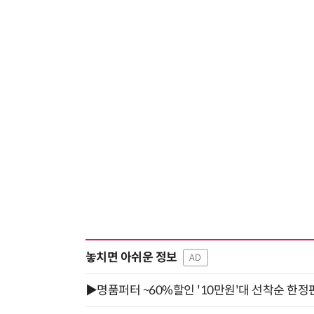
놓치면 아쉬운 정보
AD
▶명품퍼터 ~60%할인 '10만원'대 선착순 한정