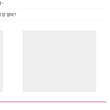
여~
프장 알바?
“계속 쫓아왔다”…도망치던 우크라 민간인 공격한 러 자폭 드론
진정한 우정?…친구 구하려다 둘 다 의자 틈에 목이 낀