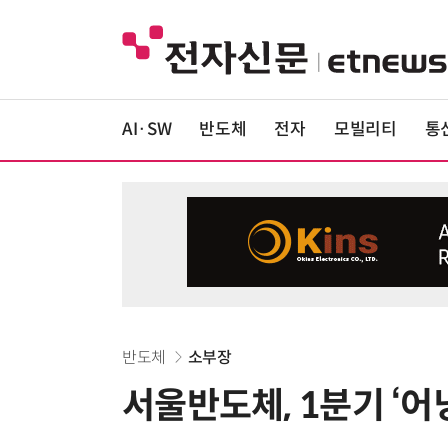
AI·SW
반도체
전자
모빌리티
통
반도체
소부장
서울반도체, 1분기 ‘어