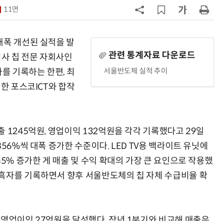
11면
7
인텔 오하이오 팹 '초과근무' 공사 가
속…외부 파트너 유치 포석
대폭 개선된 실적을 발
8
삼성전자 차세대 메모리 'V낸드
관련 통계자료 다운로드
회사 칩 전문 자회사인
·PIM', FMS 2026 어워드서 2관왕
서울반도체 실적 추이
를 기록하는 한편, 최
 한 포스코ICT와 합작
9
K배터리 밸류체인 '시차'…셀은 웃
고 소재는 아직
10
[테크 차이나] 배터리 교체비가 찻값
1245억원, 영업이익 132억원을 각각 기록했다고 29일
넘었다…中 전기차 재활용 체계 시
험대
56%씩 대폭 증가한 수준이다. LED TV용 백라이트 유닛에
55% 증가한 게 매출 및 수익 확대의 가장 큰 요인으로 작용했
흑자를 기록하면서 향후 서울반도체의 칩 자체 수급비율 확
영업이익 27억원을 달성했다. 작년 1분기와 비교해 매출은