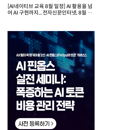
[AI네이티브 교육 8월 일정] AI 활용을 넘
어 AI 구현까지...전자신문인터넷, 8월 실
전 교육·워크숍 개최 발행일 : 2026-07-
23 10:46