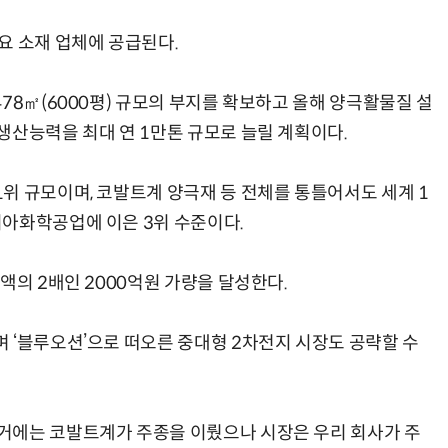
요 소재 업체에 공급된다.
78㎡(6000평) 규모의 부지를 확보하고 올해 양극활물질 설
AI Native Enterprise를 지원하는 AI Ready Data 플랫폼 활용 전략
AI 시대의 옵저버빌리티: GPU·LLM 모니터링부터 AI 기반 장애 대응까지
생산능력을 최대 연 1만톤 규모로 늘릴 계획이다.
 규모이며, 코발트계 양극재 등 전체를 통틀어서도 세계 1
아화학공업에 이은 3위 수준이다.
액의 2배인 2000억원 가량을 달성한다.
‘블루오션’으로 떠오른 중대형 2차전지 시장도 공략할 수
에는 코발트계가 주종을 이뤘으나 시장은 우리 회사가 주