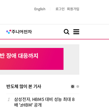
English
로그인
회원가입
반도체 많이 본 기사
1
삼성전자, HBM5 대비 성능 최대 8
6
AMD, 
배 'zHBM' 공개
분기 사상