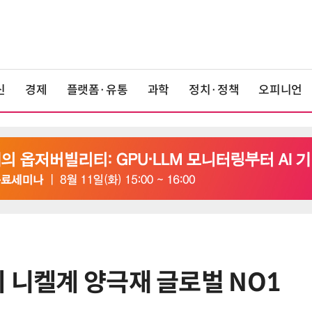
신
경제
플랫폼·유통
과학
정치·정책
오피니언
지 니켈계 양극재 글로벌 NO1
6
AMD, 데이터센터 매출 2배 급증…2
분기 사상 최대 매출