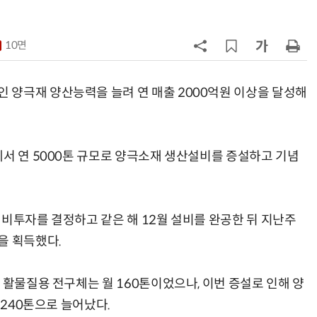
7
인텔 오하이오 팹 '초과근무' 공사 가
속…외부 파트너 유치 포석
10면
8
삼성전자 차세대 메모리 'V낸드
·PIM', FMS 2026 어워드서 2관왕
양극재 양산능력을 늘려 연 매출 2000억원 이상을 달성해
9
K배터리 밸류체인 '시차'…셀은 웃
고 소재는 아직
서 연 5000톤 규모로 양극소재 생산설비를 증설하고 기념
10
[테크 차이나] 배터리 교체비가 찻값
넘었다…中 전기차 재활용 체계 시
험대
비투자를 결정하고 같은 해 12월 설비를 완공한 뒤 지난주
을 획득했다.
활물질용 전구체는 월 160톤이었으나, 이번 증설로 인해 양
 240톤으로 늘어났다.