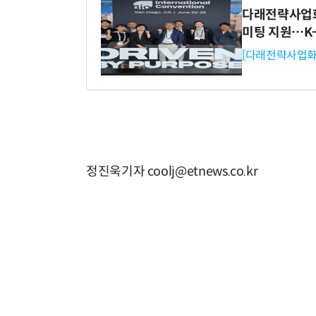
다래전략사업화센
미팅 지원…K
[다래전략사업화
정진욱기자 coolj@etnews.co.kr