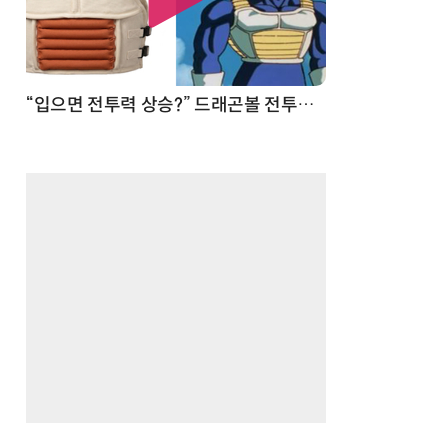
 순간
“입으면 전투력 상승?” 드래곤볼 전투복 닮은 중량조끼