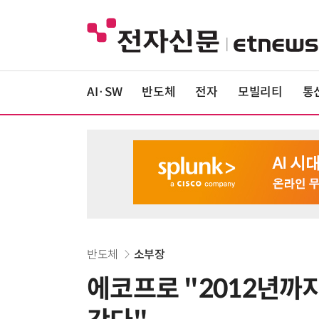
AI·SW
반도체
전자
모빌리티
통
반도체
소부장
에코프로 "2012년까