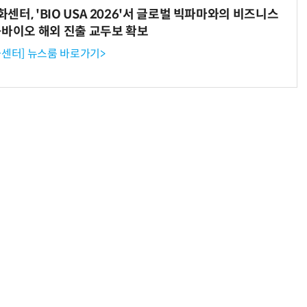
터, 'BIO USA 2026'서 글로벌 빅파마와의 비즈니스
-바이오 해외 진출 교두보 확보
센터] 뉴스룸 바로가기>
“계속 쫓아왔다”…도망치던 우크라 민간인 공격한 러 자폭 드론
진정한 우정?…친구 구하려다 둘 다 의자 틈에 목이 낀