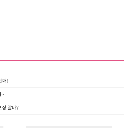
판매!
여~
프장 알바?