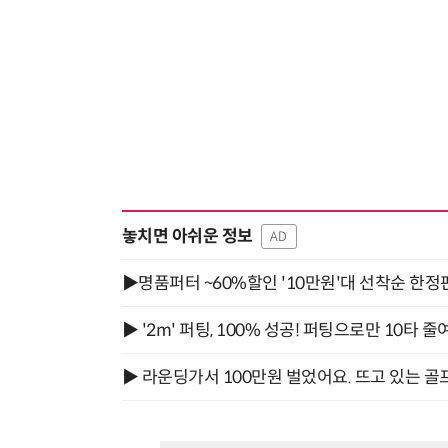
놓치면 아쉬운 정보
AD
▶명품퍼터 ~60%할인 '10만원'대 선착순 한정
▶ '2m' 퍼팅, 100% 성공! 퍼팅으로만 10타 줄
▶ 라운딩가서 100만원 벌었어요. 뜨고 있는 골