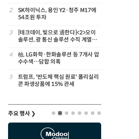
2
SK하이닉스, 용인 Y2·청주 M17에
7
인텔 오하
54조원 투자
속…외부 
3
[테크데이, 빛으로 通한다]<2>오이
8
삼성전자 
솔루션, 광 통신 솔루션 수직 계열
·PIM',
화…'실리콘 포토닉스·CPO 집중 공
략'
4
檢, LG화학·한화솔루션 등 7개사 압
9
K배터리 
수수색…담합 의혹
고 소재는
5
트럼프, '반도체 핵심 원료' 폴리실리
10
[테크 차
콘 파생상품에 15% 관세
넘었다…中
험대
주요 행사
❯