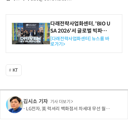
다래전략사업화센터, 'BIO U
SA 2026'서 글로벌 빅파마
와의 비즈니스 미팅 지원…K
[다래전략사업화센터] 뉴스룸 바
로가기>
-바이오 해외 진출 교두보 확
보
KT
김시소 기자
기사 더보기
LG전자, 英 럭셔리 백화점서 차세대 무선 월페이퍼 TV 선보인다