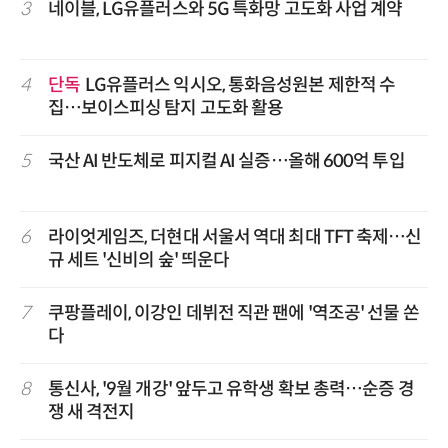
3
네이블, LG유플러스와 5G 특화망 고도화 사업 계약
4
단독
LG유플러스 익시오, 통화음성원본 제한적 수
집…보이스피싱 탐지 고도화 활용
5
국산 AI 반도체로 피지컬 AI 실증…올해 600억 투입
6
라이엇게임즈, 더현대 서울서 역대 최대 TFT 축제…신
규 세트 '신비의 숲' 띄운다
7
쿠팡플레이, 이강인 데뷔전 직관 팬에 '역조공' 선물 쏜
다
8
통신사, '9월 개강' 앞두고 유학생 확보 총력…순증 경
쟁 새 격전지