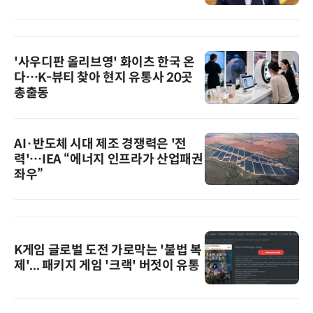
'사우디판 올리브영' 화이츠 한국 온
다…K-뷰티 찾아 현지 유통사 20곳
총출동
AI·반도체 시대 제조 경쟁력은 '전
력'…IEA “에너지 인프라가 산업패권
좌우”
K게임 글로벌 도전 가로막는 '불법 복
제'... 패키지 게임 '크랙' 버젓이 유통