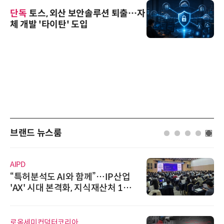
단독
토스, 외산 보안솔루션 퇴출…자
체 개발 '타이탄' 도입
브랜드 뉴스룸
AIPD
“특허분석도 AI와 함께”…IP산업
'AX' 시대 본격화, 지식재산처 1호
AI IP데이터분석사 탄생
로옴세미컨덕터코리아