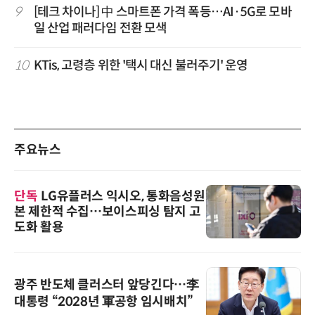
9
[테크 차이나] 中 스마트폰 가격 폭등…AI·5G로 모바
일 산업 패러다임 전환 모색
10
KTis, 고령층 위한 '택시 대신 불러주기' 운영
주요뉴스
단독
LG유플러스 익시오, 통화음성원
본 제한적 수집…보이스피싱 탐지 고
도화 활용
광주 반도체 클러스터 앞당긴다…李
대통령 “2028년 軍공항 임시배치”