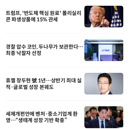
트럼프, '반도체 핵심 원료' 폴리실리
콘 파생상품에 15% 관세
경찰 압수 코인, 두나무가 보관한다…
최종 낙찰자 선정
휴젤 장두현 號 1년…상반기 최대 실
적·글로벌 성장 본궤도
세제개편안에 벤처·중소기업계 환
영…“생태계 성장 기반 확충”