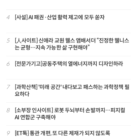
4
[사설] AI 패권·산업 활력 제고에 모두 쏟자
5
[人사이트] 신애라 교원 웰스 앰배서더 “진정한 웰니스
는 균형…지속 가능한 삶 구현해야”
6
[전문가기고]공동주택의 열에너지까지 디자인하라
7
[과학산책] '미래 공간' 내다보고 패스하는 과학정책 필
요하다
8
[소부장 인사이트] 로봇 두뇌부터 손발까지…피지컬
AI 연합군 구축해야
9
[ET톡] 통관 개편, 또 다른 제재가 되지 않도록