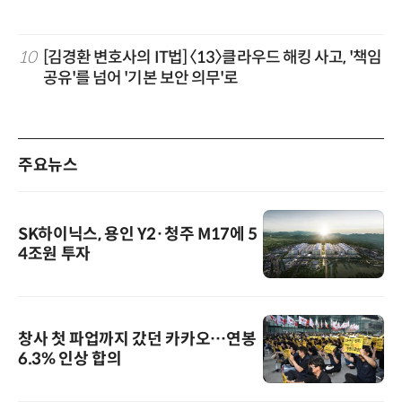
10
[김경환 변호사의 IT법] 〈13〉클라우드 해킹 사고, '책임
공유'를 넘어 '기본 보안 의무'로
주요뉴스
SK하이닉스, 용인 Y2·청주 M17에 5
4조원 투자
창사 첫 파업까지 갔던 카카오…연봉
6.3% 인상 합의