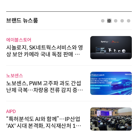
브랜드 뉴스룸
에이블스토어
시놀로지, SK네트웍스서비스와 영
상 보안 카메라 국내 독점 판매 파
트너십 체결
노보센스
노보센스, PWM 고주파 과도 간섭
난제 극복…차량용 전류 감지 증폭
기
AIPD
“특허분석도 AI와 함께”…IP산업
'AX' 시대 본격화, 지식재산처 1호
AI IP데이터분석사 탄생