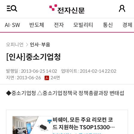
AI·SW
반도체
전자
모빌리티
통신
경제
오피니언
인사·부음
[인사]중소기업청
발행일 : 2013-06-25 14:02
업데이트 : 2014-02-14 22:02
지면 :
2013-06-26
24면
◆중소기업청 △중소기업정책국 정책총괄과장 변태섭
비쉐이, 모든 주요 리모컨 코
드 지원하는 TSOP15300 시