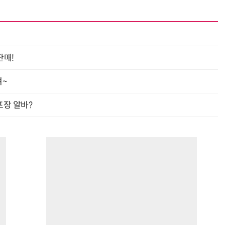
“계속 쫓아왔다”…도망치던 우크라 민간인 공격한 러 자폭 
판매!
여~
프장 알바?