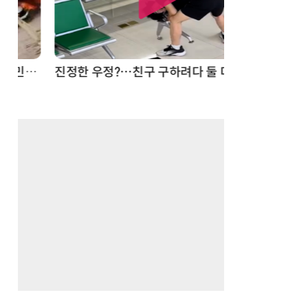
드론
진정한 우정?…친구 구하려다 둘 다 의자 틈에 목이 낀 순간