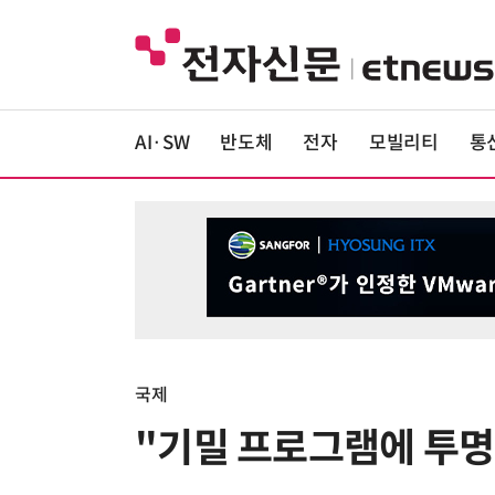
AI·SW
반도체
전자
모빌리티
통
국제
"기밀 프로그램에 투명