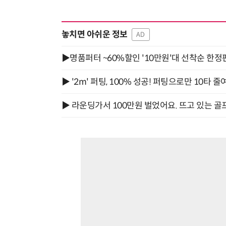
놓치면 아쉬운 정보
AD
▶명품퍼터 ~60%할인 '10만원'대 선착순 한정
▶ '2m' 퍼팅, 100% 성공! 퍼팅으로만 10타 줄
▶ 라운딩가서 100만원 벌었어요. 뜨고 있는 골