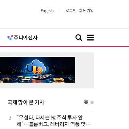
English
로그인
회원가입
국제 많이 본 기사
1
“무섭다, 다시는 韓 주식 투자 안
6
“시간당 
해”…블룸버그, 레버리지 역풍 맞은
찾아가 