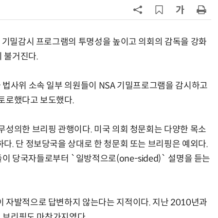
7
19세 공주도 입대…덴마크, 국방력
강화 속 군 복무 시작
) 기밀감시 프로그램의 투명성을 높이고 의회의 감독을 강화
8
“韓, 향후 5년 메모리 최강국 유지…
 불거진다.
엔비디아, HBM 독주 흔들”
 법사위 소속 일부 의원들이 NSA 기밀프로그램을 감시하고
9
日서 벤틀리 몰다 사고낸 유명 한국
인 인플루언서 체포… 7대 연쇄추돌
 토로했다고 보도했다.
후 도망가
10
“설마, 삼전닉스가 하루새 반토막날
무성의한 브리핑 관행이다. 미국 의회 청문회는 다양한 목소
까”…월가에 판돈 몰린다는데
다. 단 정보당국을 상대로 한 청문회 또는 브리핑은 예외다.
 당국자들로부터 `일방적으로(one-sided)` 설명을 듣는
 자발적으로 답변하지 않는다는 지적이다. 지난 2010년과
회 브리핑도 마찬가지였다.