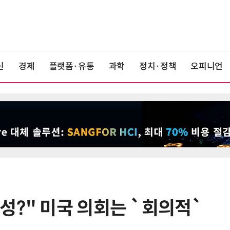
신
경제
플랫폼·유통
과학
정치·정책
오피니언
성?" 미국 의회는 `회의적`
6
“시간당 4만원”…휴머노이드가 집
찾아가 청소해준다