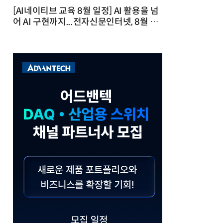
[AI네이티브 교육 8월 일정] AI 활용을 넘
어 AI 구현까지...전자신문인터넷, 8월 실
전 교육·워크숍 개최 발행일 : 2026-07-
23 10:46