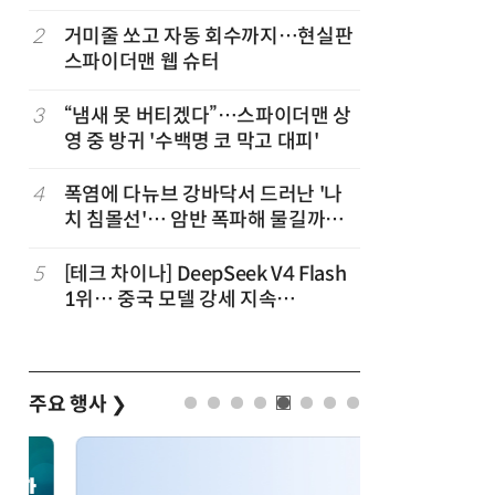
코스피 조명
2
거미줄 쏘고 자동 회수까지…현실판
7
19세 공
스파이더맨 웹 슈터
강화 속 
3
“냄새 못 버티겠다”…스파이더맨 상
8
“韓, 향
영 중 방귀 '수백명 코 막고 대피'
엔비디아,
4
폭염에 다뉴브 강바닥서 드러난 '나
9
日서 벤틀
치 침몰선'… 암반 폭파해 물길까지
인 인플루
바꾼다
후 도망가
5
[테크 차이나] DeepSeek V4 Flash
10
“설마, 
1위… 중국 모델 강세 지속
까”…월
(OpenRouter 주간 AI 모델 사용량
순위)
주요 행사
❯