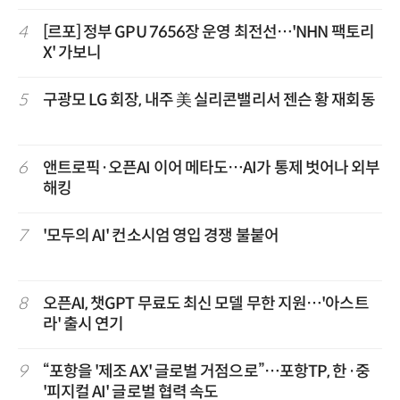
4
[르포] 정부 GPU 7656장 운영 최전선…'NHN 팩토리
X' 가보니
5
구광모 LG 회장, 내주 美 실리콘밸리서 젠슨 황 재회동
6
앤트로픽·오픈AI 이어 메타도…AI가 통제 벗어나 외부
해킹
7
'모두의 AI' 컨소시엄 영입 경쟁 불붙어
8
오픈AI, 챗GPT 무료도 최신 모델 무한 지원…'아스트
라' 출시 연기
9
“포항을 '제조 AX' 글로벌 거점으로”…포항TP, 한·중
'피지컬 AI' 글로벌 협력 속도