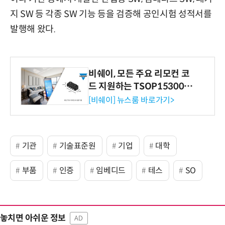
지 SW 등 각종 SW 기능 등을 검증해 공인시험 성적서를
발행해 왔다.
비쉐이, 모든 주요 리모컨 코
드 지원하는 TSOP15300 시
리즈 IR 수신기 출시
[비쉐이] 뉴스룸 바로가기>
기관
기술표준원
기업
대학
부품
인증
임베디드
테스
SO
놓치면 아쉬운 정보
AD