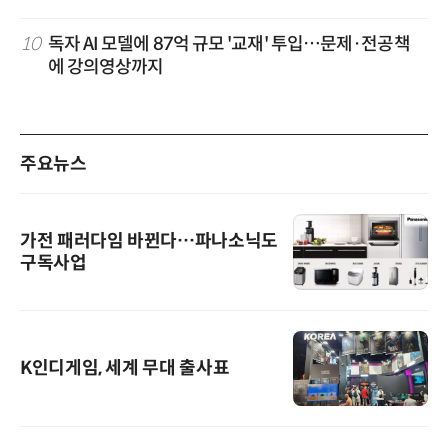
10
독자 AI 모델에 87억 규모 '교재' 투입…문제·전공책
에 강의영상까지
주요뉴스
가전 패러다임 바뀐다…파나소닉도
구독사업
K인디게임, 세계 무대 출사표