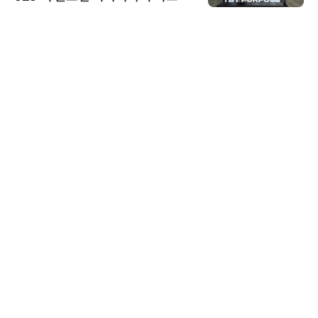
스 미팅 지원…K-바이오 해외 진출
교두보 확보