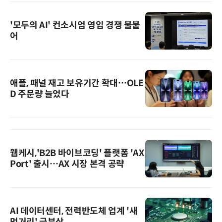
'모두의 AI' 컨소시엄 영입 경쟁 불붙
어
애플, 패널 재고 보유기간 확대…OLE
D 주문량 늘었다
웹케시,'B2B 바이브코딩' 플랫폼 'AX
Port' 출시…AX 시장 본격 공략
AI 데이터센터, 전력반도체 업계 '새
먹거리' 급부상