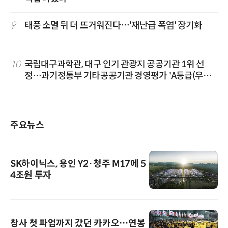
9
태풍 소멸 뒤 더 뜨거워진다…'재난급 폭염' 장기화
10
국립대구과학관, 대구 인기 관광지 공공기관 1위 선
정…과기정통부 기타공공기관 경영평가 'A등급(우수)'
겹경사
주요뉴스
SK하이닉스, 용인 Y2·청주 M17에 5
4조원 투자
창사 첫 파업까지 갔던 카카오…연봉