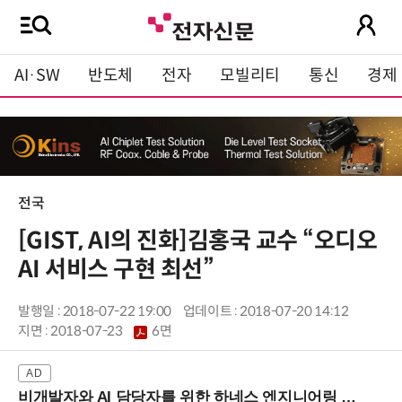
AI·SW
반도체
전자
모빌리티
통신
경제
전국
[GIST, AI의 진화]김홍국 교수 “오디오
AI 서비스 구현 최선”
발행일 : 2018-07-22 19:00
업데이트 : 2018-07-20 14:12
지면 :
2018-07-23
6면
비개발자와 AI 담당자를 위한 하네스 엔지니어링 입문과정 (8/20 신논현역)