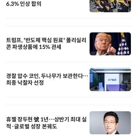
6.3% 인상 합의
트럼프, '반도체 핵심 원료' 폴리실리
콘 파생상품에 15% 관세
경찰 압수 코인, 두나무가 보관한다…
최종 낙찰자 선정
휴젤 장두현 號 1년…상반기 최대 실
적·글로벌 성장 본궤도