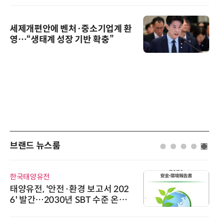
세제개편안에 벤처·중소기업계 환
영…“생태계 성장 기반 확충”
브랜드 뉴스룸
AIPD
“특허분석도 AI와 함께”…IP산업
'AX' 시대 본격화, 지식재산처 1호
AI IP데이터분석사 탄생