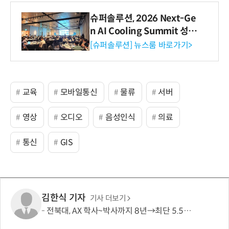
슈퍼솔루션, 2026 Next-Ge
n AI Cooling Summit 성황
리 성료
[슈퍼솔루션] 뉴스룸 바로가기>
교육
모바일통신
물류
서버
영상
오디오
음성인식
의료
통신
GIS
김한식 기자
기사 더보기
전북대, AX 학사~박사까지 8년→최단 5.5년 가능…톱 100 AI 특화대학원 도약도