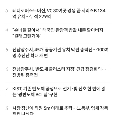
3
레디로버스트머신, VC 30여곳 경쟁 끝 시리즈B 134
억 유치…누적 229억
4
“손녀들 같아서” 태국인 관광객 밥값 내준 할아버지
“원래 그런거야”
5
전남광주시, 45개 공공기관 유치 막판 총력전…100여
명 추진단 확대 개편
6
전남광주시, '반도체 클러스터 지정' 긴급 점검회의…
전방위 총력전
7
KIST, 기존 반도체 공정으로 전기·빛 신호 한 번에 읽
는 '광반도체 BCI 칩' 구현
8
사장 장난에 직원 5m 아래로 추락…노동부, 업체 감독
직접 나섰다