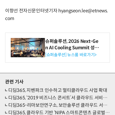
이향선 전자신문인터넷기자 hyangseon.lee@etnews.
com
슈퍼솔루션, 2026 Next-Ge
n AI Cooling Summit 성황
리 성료
[슈퍼솔루션] 뉴스룸 바로가기>
관련 기사
디딤365, 지벤파크 인수하고 멀티클라우드 사업 확대
디딤365, ‘2019 비즈니스 콘서트’서 클라우드 서비스 주목받아
디딤365-리마보안연구소, 보안솔루션 클라우드 서비스 업무 제휴
디딤365, 클라우드 기반 ‘NIPA 스마트콘텐츠 글로벌 인프라 지원사업’ 간담회 개최