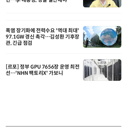
폭염 장기화에 전력수요 '역대 최대'
97.1GW 경신 촉각…김성환 기후장
관, 긴급 점검
[르포] 정부 GPU 7656장 운영 최전
선…'NHN 팩토리X' 가보니