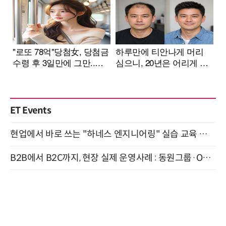
ET Events
현업에서 바로 쓰는 "하네스 엔지니어링" 실습 교육 워크숍 8월 20일 개최
B2B에서 B2C까지, 현장 실제 운영사례 : 동원그룹·OCI·다이닝브랜즈그룹·당근 (8/27)