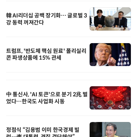
韓 AI리더십 공백 장기화… 글로벌 3
강 동력 꺼져간다
트럼프, '반도체 핵심 원료' 폴리실리
콘 파생상품에 15% 관세
中 통신사, 'AI 토큰'으로 분기 2兆 벌
었다…한국도 사업화 시동
정점식 “김용범 이미 한국경제 빌
런…李 대통령, 경질 결단해야”