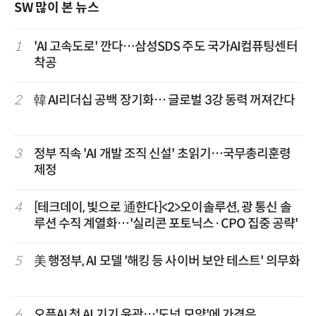
SW 많이 본 뉴스
1
'AI 고속도로' 깐다…삼성SDS 주도 국가AI컴퓨팅센터
착공
2
韓 AI리더십 공백 장기화… 글로벌 3강 동력 꺼져간다
3
정부 직속 'AI 개발 조직 신설' 초읽기…국무총리훈령
제정
4
[테크데이, 빛으로 通한다]<2>오이솔루션, 광 통신 솔
루션 수직 계열화…'실리콘 포토닉스·CPO 집중 공략'
5
美 행정부, AI 모델 '해킹 등 사이버 보안 테스트' 의무화
6
오픈AI 첫 AI 기기 윤곽…'도넛 모양'에 가격은