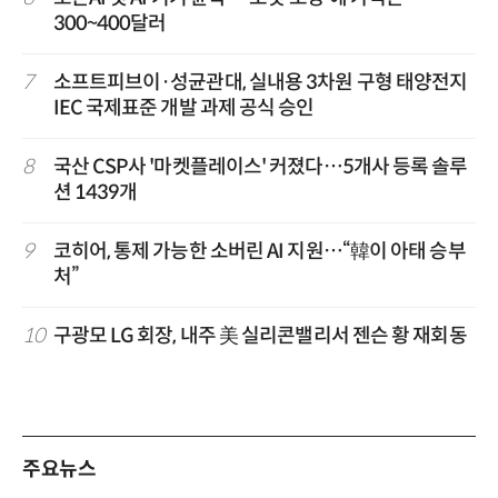
300~400달러
7
소프트피브이·성균관대, 실내용 3차원 구형 태양전지
IEC 국제표준 개발 과제 공식 승인
8
국산 CSP사 '마켓플레이스' 커졌다…5개사 등록 솔루
션 1439개
9
코히어, 통제 가능한 소버린 AI 지원…“韓이 아태 승부
처”
10
구광모 LG 회장, 내주 美 실리콘밸리서 젠슨 황 재회동
주요뉴스