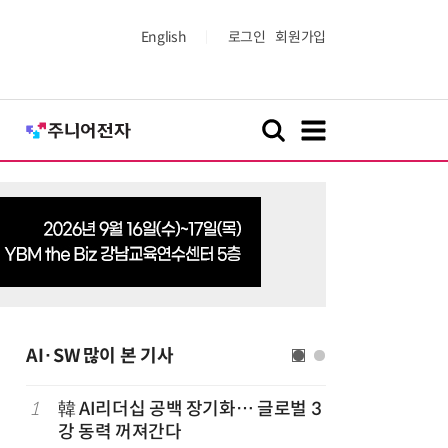
English
로그인
회원가입
AI·SW 많이 본 기사
1
韓 AI리더십 공백 장기화… 글로벌 3
6
앤트로픽·
강 동력 꺼져간다
가 통제 