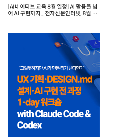
[AI네이티브 교육 8월 일정] AI 활용을 넘
어 AI 구현까지...전자신문인터넷, 8월 실
전 교육·워크숍 개최 발행일 : 2026-07-
23 10:46