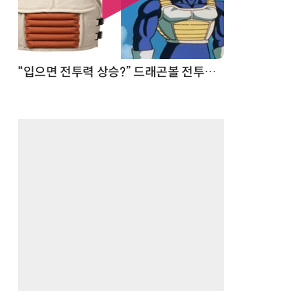
 순간
“입으면 전투력 상승?” 드래곤볼 전투복 닮은 중량조끼