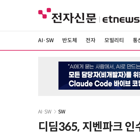
AI·SW
반도체
전자
모빌리티
통
AI·SW
SW
디딤365, 지벤파크 