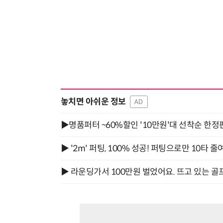
놓치면 아쉬운 정보
AD
▶명품퍼터 ~60%할인 '10만원'대 선착순 한정
▶ '2m' 퍼팅, 100% 성공! 퍼팅으로만 10타 줄
▶ 라운딩가서 100만원 벌었어요. 뜨고 있는 골