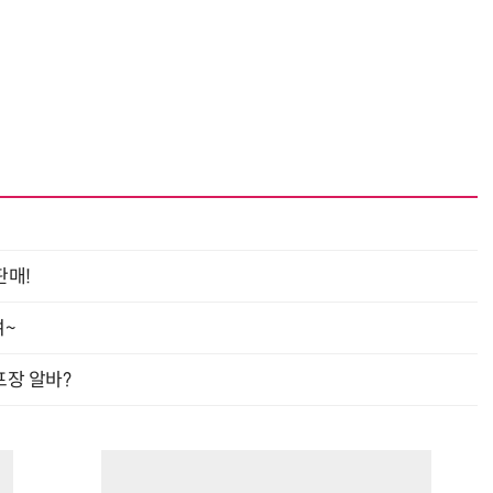
판매!
여~
프장 알바?