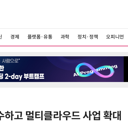
신
경제
플랫폼·유통
과학
정치·정책
오피니언
인수하고 멀티클라우드 사업 확대
6
앤트로픽·오픈AI 이어 메타도…AI
가 통제 벗어나 외부 해킹