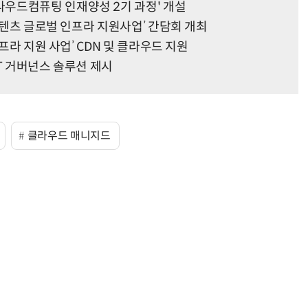
우드컴퓨팅 인재양성 2기 과정' 개설
트콘텐츠 글로벌 인프라 지원사업’ 간담회 개최
인프라 지원 사업’ CDN 및 클라우드 지원
IT 거버넌스 솔루션 제시
“계속 쫓아왔다”…도망치던 우크라 민간인 공격한 러 자폭 드론
진정한 우정?…친구 구하려다 둘 다 의자 틈에 목이 낀
클라우드 매니지드