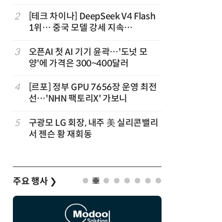
2
[테크 차이나] DeepSeek V4 Flash
7
'모두의 
1위… 중국 모델 강세 지속
어
(OpenRouter 주간 AI 모델 사용량
순위)
3
오픈AI 첫 AI 기기 윤곽…'도넛 모
8
오픈AI,
양'에 가격은 300~400달러
업용 챗G
4
[르포] 정부 GPU 7656장 운영 최전
9
오픈AI, 
선…'NHN 팩토리X' 가보니
한 지원…
5
구광모 LG 회장, 내주 美 실리콘밸리
10
“포항을 
서 젠슨 황 재회동
로”…포항T
로벌 협력
주요 행사
❯