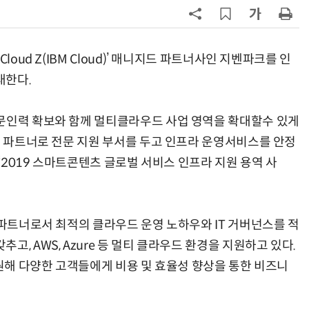
7
'모두의 AI' 컨소시엄 영입 경쟁 불붙
어
loud Z(IBM Cloud)’ 매니지드 파트너사인 지벤파크를 인
8
오픈AI, 법무법인 태평양 전사에 '기
대한다.
업용 챗GPT' 공급
문인력 확보와 함께 멀티클라우드 사업 영역을 확대할수 있게
9
오픈AI, 챗GPT 무료도 최신 모델 무
한 지원…'아스트라' 출시 연기
문 파트너로 전문 지원 부서를 두고 인프라 운영서비스를 안정
 ‘2019 스마트콘텐츠 글로벌 서비스 인프라 지원 용역 사
10
“포항을 '제조 AX' 글로벌 거점으
로”…포항TP, 한·중 '피지컬 AI' 글
로벌 협력 속도
 파트너로서 최적의 클라우드 운영 노하우와 IT 거버넌스를 적
, AWS, Azure 등 멀티 클라우드 환경을 지원하고 있다.
지원해 다양한 고객들에게 비용 및 효율성 향상을 통한 비즈니