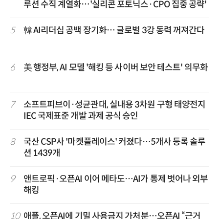
루션 수직 계열화…'실리콘 포토닉스·CPO 집중 공략'
5
韓 AI리더십 공백 장기화… 글로벌 3강 동력 꺼져간다
6
美 행정부, AI 모델 '해킹 등 사이버 보안 테스트' 의무화
7
소프트피브이·성균관대, 실내용 3차원 구형 태양전지
IEC 국제표준 개발 과제 공식 승인
8
국산 CSP사 '마켓플레이스' 커졌다…5개사 등록 솔루
션 1439개
9
앤트로픽·오픈AI 이어 메타도…AI가 통제 벗어나 외부
해킹
10
애플, 오픈AI에 기밀 사용금지 가처분…오픈AI “근거