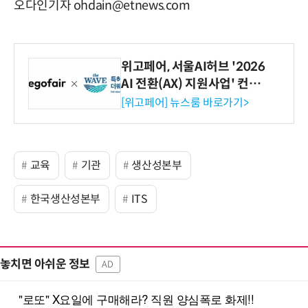
오다인기자 ohdain@etnews.com
위고페어, 서울AI허브 '2026
AI 전환(AX) 지원사업' 컨소
시엄 선정
[위고페어] 뉴스룸 바로가기>
교육
기관
생산성본부
한국생산성본부
ITS
놓치면 아쉬운 정보
AD