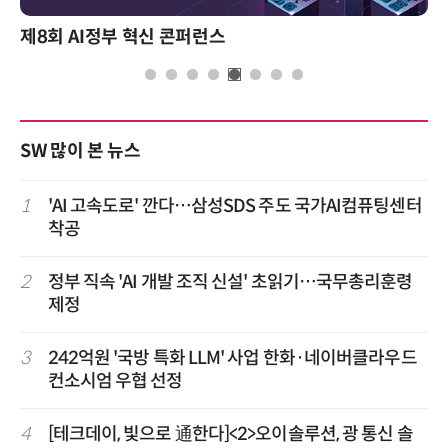
성과를 만드는 AI 에이전트 운영 전략 및 사례
SW 많이 본 뉴스
1
'AI 고속도로' 깐다…삼성SDS 주도 국가AI컴퓨팅센터
착공
2
정부 직속 'AI 개발 조직 신설' 초읽기…국무총리훈령
제정
3
242억원 '국방 특화 LLM' 사업 한화·네이버클라우드
컨소시엄 우협 선정
4
[테크데이, 빛으로 通한다]<2>오이솔루션, 광 통신 솔