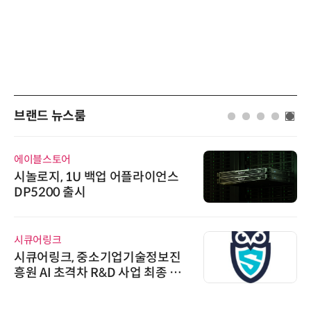
브랜드 뉴스룸
디에스앤지
디에스앤지, 'AI EXPO KOREA 20
26' 참가 성료… AI 전 생애주기 아
우르는 통합 솔루션 선봬
노보센스
노보센스, PWM 고주파 과도 간섭
난제 극복…차량용 전류 감지 증폭
기