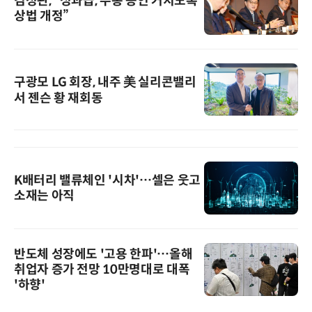
김정관, “성과급, 주총 승인 거치도록
상법 개정”
구광모 LG 회장, 내주 美 실리콘밸리
서 젠슨 황 재회동
K배터리 밸류체인 '시차'…셀은 웃고
소재는 아직
반도체 성장에도 '고용 한파'…올해
취업자 증가 전망 10만명대로 대폭
'하향'